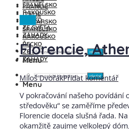
ŠPANĚLSKO
FRANCIE
RAKOUSKO
ITÁLIE
Itálie
ŘECKO
MAĎARSKO
ZE SVĚTA
ŠPANĚLSKO
ZÁHADY
RAKOUSKO
Florencie, Ath
ŘECKO
ZE SVĚTA
Hledat
ZÁHADY
Menu
Miloš Dvořák
Přidat komentář
Hledat
Menu
V pokračování našeho povídání o 
středověku“ se zaměříme předev
Florencie docela slušná řada. N
okamžitě zaujme velkolepý dóm, 