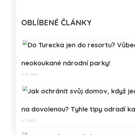
OBLÍBENÉ ČLÁNKY
neokoukané národní parky!
3. 10. 2025
na dovolenou? Tyhle tipy odradí k
5. 5. 2023