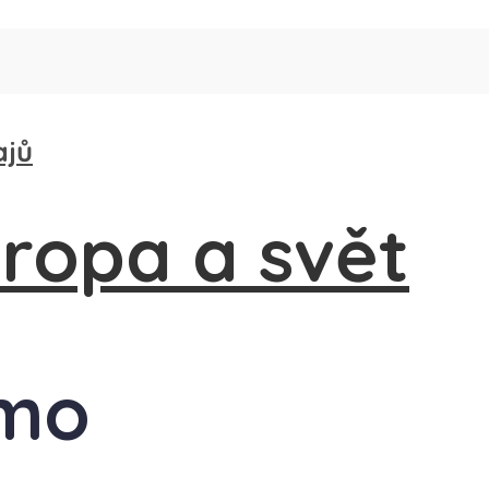
ajů
omo