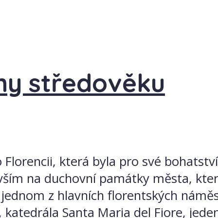
eny středověku
Florencii, která byla pro své bohatst
ším na duchovní památky města, který
a jednom z hlavních florentských náměs
katedrála Santa Maria del Fiore, jede