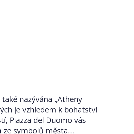
ví také nazývána „Atheny
ch je vzhledem k bohatství
tí, Piazza del Duomo vás
n ze symbolů města...