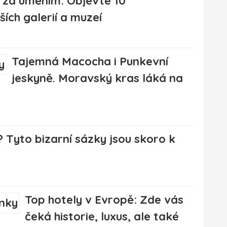
 za uměním: Objevte 10
ších galerií a muzeí
Tajemná Macocha i Punkevní
jeskyně. Moravský kras láká na
? Tyto bizarní sázky jsou skoro k
Top hotely v Evropě: Zde vás
čeká historie, luxus, ale také