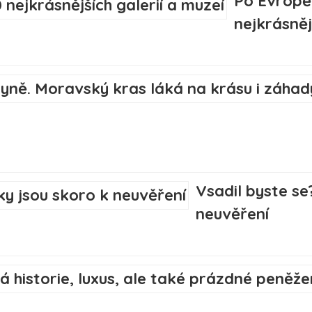
Po Evropě
nejkrásněj
Vsadil byste se
neuvěření