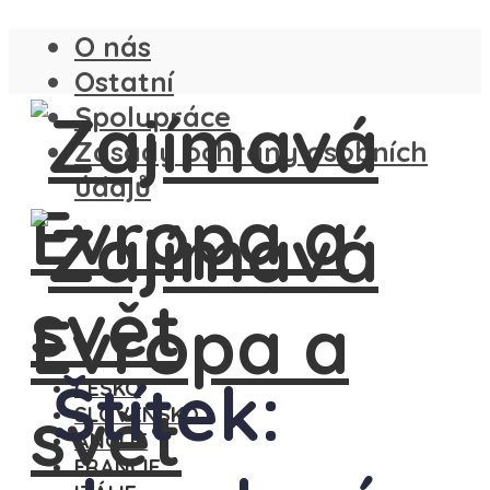
O nás
Ostatní
Spolupráce
Zásady ochrany osobních
údajů
Štítek:
ČESKO
SLOVENSKO
ANGLIE
FRANCIE