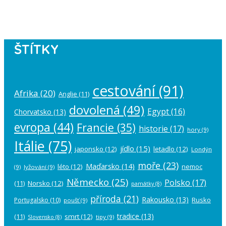
account in the
plugin settings
.
ŠTÍTKY
cestování
(91)
Afrika
(20)
Anglie
(11)
dovolená
(49)
Egypt
(16)
Chorvatsko
(13)
evropa
(44)
Francie
(35)
historie
(17)
hory
(9)
Itálie
(75)
jídlo
(15)
japonsko
(12)
letadlo
(12)
Londýn
moře
(23)
Maďarsko
(14)
léto
(12)
nemoc
(9)
lyžování
(9)
Německo
(25)
Polsko
(17)
(11)
Norsko
(12)
památky
(8)
příroda
(21)
Rakousko
(13)
Rusko
Portugalsko
(10)
poušť
(9)
tradice
(13)
(11)
smrt
(12)
tipy
(9)
Slovensko
(8)