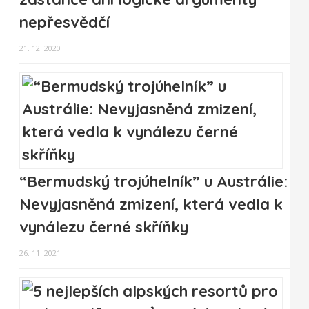
nepřesvědčí
21. 12. 2020
“Bermudský trojúhelník” u Austrálie:
Nevyjasněná zmizení, která vedla k
vynálezu černé skříňky
26. 11. 2021