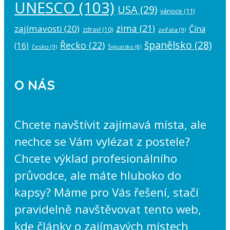
UNESCO
(103)
USA
(29)
vánoce
(11)
zima
(21)
zajímavosti
(20)
Čína
zdraví
(10)
zvířata
(9)
španělsko
(28)
Řecko
(22)
(16)
česko
(9)
Švýcarsko
(8)
O NÁS
Chcete navštívit zajímavá místa, ale
nechce se Vám vylézat z postele?
Chcete výklad profesionálního
průvodce, ale máte hluboko do
kapsy? Máme pro Vás řešení, stačí
pravidelně navštěvovat tento web,
kde články o zajímavých místech