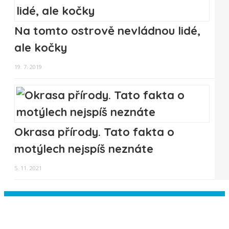
Na tomto ostrově nevládnou lidé,
ale kočky
19. 7. 2019
Okrasa přírody. Tato fakta o
motýlech nejspíš neznáte
5. 11. 2021
Instagram has returned empty data.
Please authorize your Instagram