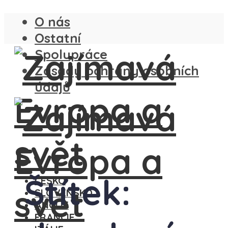
O nás
Ostatní
Spolupráce
Zásady ochrany osobních
údajů
Štítek:
ČESKO
SLOVENSKO
ANGLIE
FRANCIE