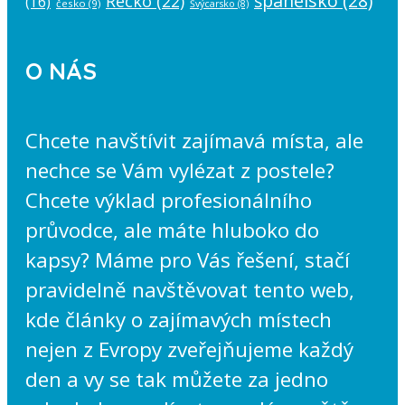
španělsko
(28)
Řecko
(22)
(16)
česko
(9)
Švýcarsko
(8)
O NÁS
Chcete navštívit zajímavá místa, ale
nechce se Vám vylézat z postele?
Chcete výklad profesionálního
průvodce, ale máte hluboko do
kapsy? Máme pro Vás řešení, stačí
pravidelně navštěvovat tento web,
kde články o zajímavých místech
nejen z Evropy zveřejňujeme každý
den a vy se tak můžete za jedno