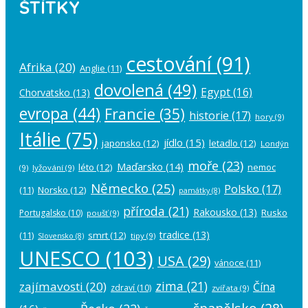
ŠTÍTKY
cestování
(91)
Afrika
(20)
Anglie
(11)
dovolená
(49)
Egypt
(16)
Chorvatsko
(13)
evropa
(44)
Francie
(35)
historie
(17)
hory
(9)
Itálie
(75)
jídlo
(15)
japonsko
(12)
letadlo
(12)
Londýn
moře
(23)
Maďarsko
(14)
léto
(12)
nemoc
(9)
lyžování
(9)
Německo
(25)
Polsko
(17)
(11)
Norsko
(12)
památky
(8)
příroda
(21)
Rakousko
(13)
Rusko
Portugalsko
(10)
poušť
(9)
tradice
(13)
(11)
smrt
(12)
tipy
(9)
Slovensko
(8)
UNESCO
(103)
USA
(29)
vánoce
(11)
zima
(21)
zajímavosti
(20)
Čína
zdraví
(10)
zvířata
(9)