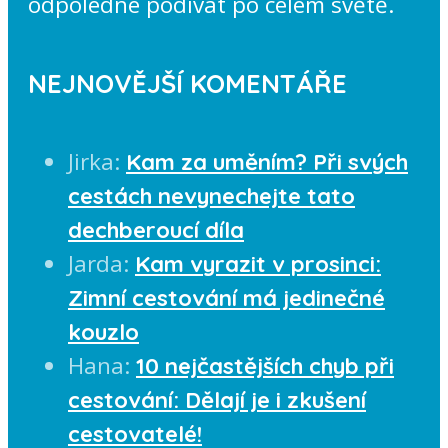
odpoledne podívat po celém světě.
NEJNOVĚJŠÍ KOMENTÁŘE
Jirka
:
Kam za uměním? Při svých
cestách nevynechejte tato
dechberoucí díla
Jarda
:
Kam vyrazit v prosinci:
Zimní cestování má jedinečné
kouzlo
Hana
:
10 nejčastějších chyb při
cestování: Dělají je i zkušení
cestovatelé!