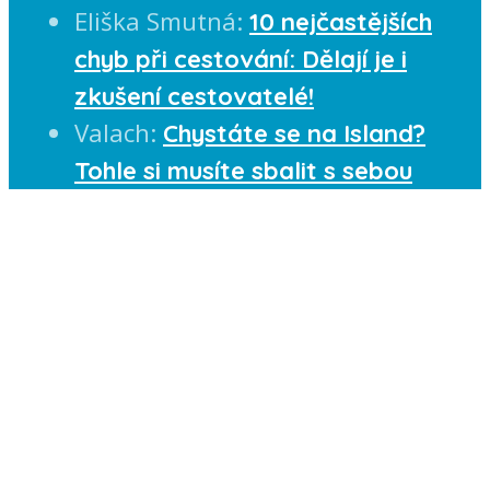
Eliška Smutná
:
10 nejčastějších
chyb při cestování: Dělají je i
zkušení cestovatelé!
Valach
:
Chystáte se na Island?
Tohle si musíte sbalit s sebou