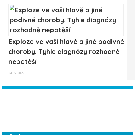
Exploze ve vaší hlavě a jiné podivné
choroby. Tyhle diagnózy rozhodně
nepotěší
24. 6. 2022
Instagram has returned empty data.
Please authorize your Instagram
account in the
plugin settings
.