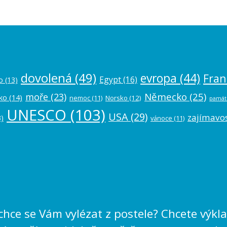
dovolená
(49)
evropa
(44)
Fran
Egypt
(16)
o
(13)
Německo
(25)
moře
(23)
ko
(14)
nemoc
(11)
Norsko
(12)
památ
UNESCO
(103)
USA
(29)
zajímavos
)
vánoce
(11)
echce se Vám vylézat z postele? Chcete výk