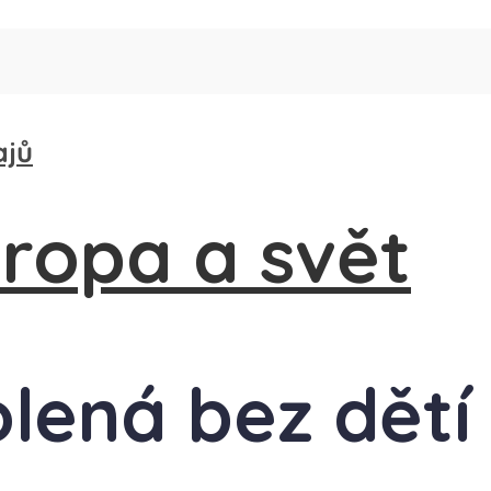
ajů
olená bez dětí