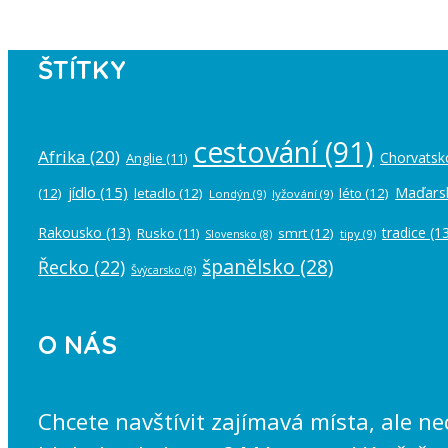
ŠTÍTKY
cestování
(91)
Afrika
(20)
Chorvatsk
Anglie
(11)
jídlo
(15)
Maďars
(12)
letadlo
(12)
léto
(12)
Londýn
(9)
lyžování
(9)
Rakousko
(13)
tradice
(13
Rusko
(11)
smrt
(12)
tipy
(9)
Slovensko
(8)
španělsko
(28)
Řecko
(22)
Švýcarsko
(8)
O NÁS
Chcete navštívit zajímavá místa, ale n