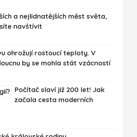
ších a nejlidnatějších měst světa,
íte navštívit
u ohrožují rostoucí teploty. V
oucnu by se mohla stát vzácností
Počítač slaví již 200 let! Jak
začala cesta moderních
lské královské rodiny