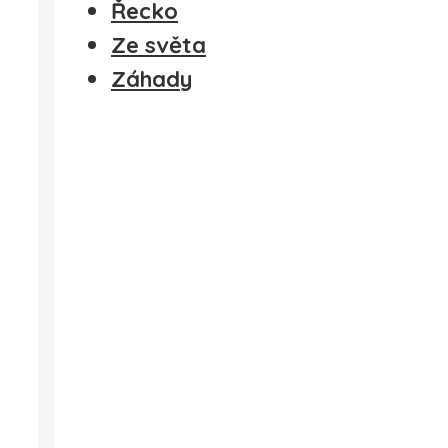
Řecko
Ze světa
Záhady