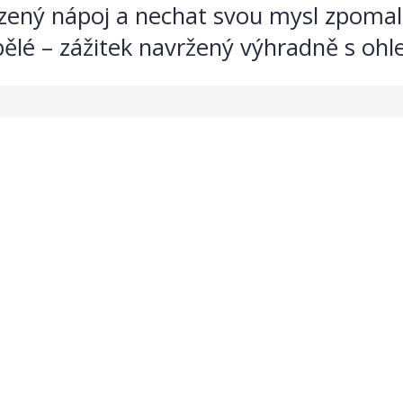
azený nápoj a nechat svou mysl zpomali
ělé – zážitek navržený výhradně s ohl