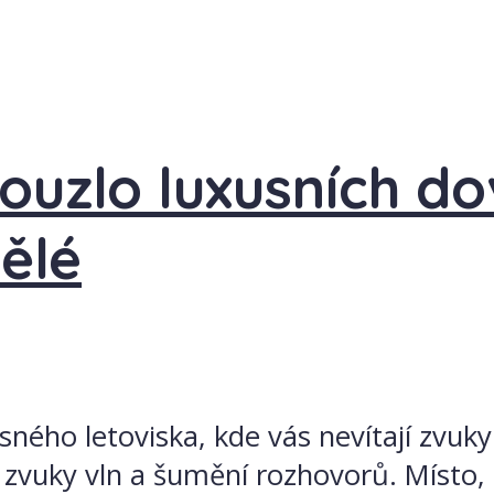
Kouzlo luxusních d
ělé
rásného letoviska, kde vás nevítají zvu
é zvuky vln a šumění rozhovorů. Místo,