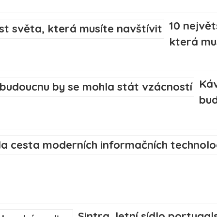
10 největ
která mus
Káv
bud
Sintra, letní sídlo portuga