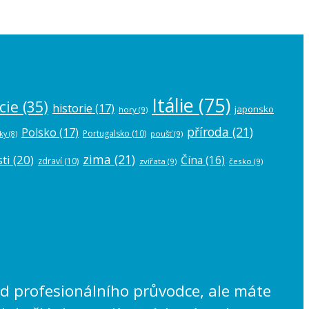
Itálie
(75)
cie
(35)
historie
(17)
japonsko
hory
(9)
příroda
(21)
Polsko
(17)
Portugalsko
(10)
poušť
(9)
ky
(8)
zima
(21)
ti
(20)
Čína
(16)
zdraví
(10)
zvířata
(9)
česko
(9)
lad profesionálního průvodce, ale máte