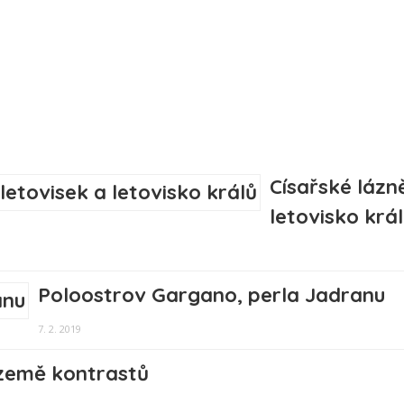
Císařské lázně
letovisko krá
Poloostrov Gargano, perla Jadranu
7. 2. 2019
 země kontrastů