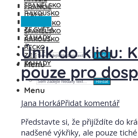
ŠPANĚLSKO
FRANCIE
RAKOUSKO
ITÁLIE
Ze světa
ŘECKO
MAĎARSKO
ZE SVĚTA
ŠPANĚLSKO
ZÁHADY
RAKOUSKO
Únik do klidu: 
ŘECKO
ZE SVĚTA
Hledat
ZÁHADY
Menu
pouze pro dosp
Hledat
Menu
Jana Horká
Přidat komentář
Představte si, že přijíždíte do k
nadšené výkřiky, ale pouze tich