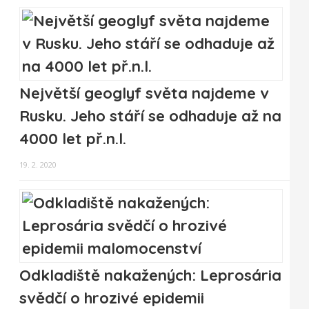
Největší geoglyf světa najdeme v
Rusku. Jeho stáří se odhaduje až na
4000 let př.n.l.
19. 2. 2020
Odkladiště nakažených: Leprosária
svědčí o hrozivé epidemii