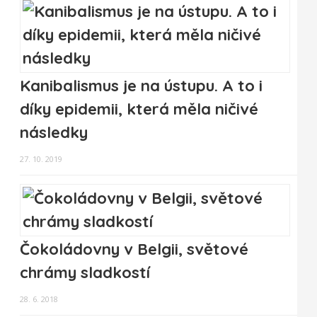
Kanibalismus je na ústupu. A to i
díky epidemii, která měla ničivé
následky
27. 10. 2019
Čokoládovny v Belgii, světové
chrámy sladkostí
28. 6. 2018