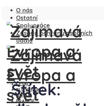
O nás
Ostatní
Spolupráce
Zásady ochrany osobních
údajů
Štítek:
ČESKO
SLOVENSKO
ANGLIE
FRANCIE