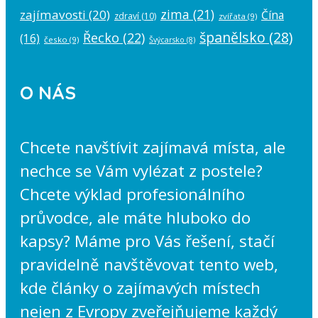
zima
(21)
zajímavosti
(20)
Čína
zdraví
(10)
zvířata
(9)
španělsko
(28)
Řecko
(22)
(16)
česko
(9)
Švýcarsko
(8)
O NÁS
Chcete navštívit zajímavá místa, ale
nechce se Vám vylézat z postele?
Chcete výklad profesionálního
průvodce, ale máte hluboko do
kapsy? Máme pro Vás řešení, stačí
pravidelně navštěvovat tento web,
kde články o zajímavých místech
nejen z Evropy zveřejňujeme každý