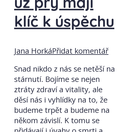
už prý mají
klíč k úspěchu
Jana Horká
Přidat komentář
Snad nikdo z nás se netěší na
stárnutí. Bojíme se nejen
ztráty zdraví a vitality, ale
děsí nás i vyhlídky na to, že
budeme trpět a budeme na
někom závislí. K tomu se
přidávají i úvahy o smrti a