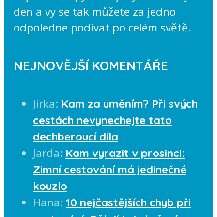
den a vy se tak můžete za jedno
odpoledne podívat po celém světě.
NEJNOVĚJŠÍ KOMENTÁŘE
Jirka
:
Kam za uměním? Při svých
cestách nevynechejte tato
dechberoucí díla
Jarda
:
Kam vyrazit v prosinci:
Zimní cestování má jedinečné
kouzlo
Hana
:
10 nejčastějších chyb při