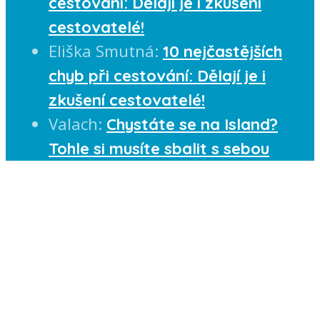
cestování: Dělají je i zkušení
cestovatelé!
Eliška Smutná
:
10 nejčastějších
chyb při cestování: Dělají je i
zkušení cestovatelé!
Valach
:
Chystáte se na Island?
Tohle si musíte sbalit s sebou