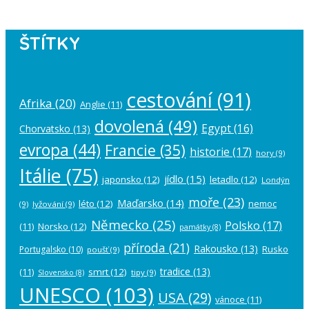
ŠTÍTKY
cestování
(91)
Afrika
(20)
Anglie
(11)
dovolená
(49)
Egypt
(16)
Chorvatsko
(13)
evropa
(44)
Francie
(35)
historie
(17)
hory
(9)
Itálie
(75)
jídlo
(15)
japonsko
(12)
letadlo
(12)
Londýn
moře
(23)
Maďarsko
(14)
léto
(12)
nemoc
(9)
lyžování
(9)
Německo
(25)
Polsko
(17)
(11)
Norsko
(12)
památky
(8)
příroda
(21)
Rakousko
(13)
Rusko
Portugalsko
(10)
poušť
(9)
tradice
(13)
(11)
smrt
(12)
tipy
(9)
Slovensko
(8)
UNESCO
(103)
USA
(29)
vánoce
(11)