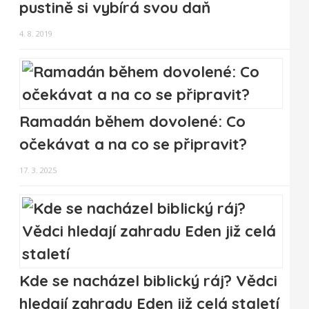
pustině si vybírá svou daň
4. 8. 2019
Ramadán během dovolené: Co
očekávat a na co se připravit?
17. 3. 2025
Kde se nacházel biblický ráj? Vědci
hledají zahradu Eden již celá staletí