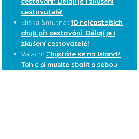
cestování: Dělají je i zkušení
cestovatelé!
Eliška Smutná
:
10 nejčastějších
chyb při cestování: Dělají je i
zkušení cestovatelé!
Valach
:
Chystáte se na Island?
Tohle si musíte sbalit s sebou