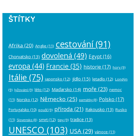
ŠTÍTKY
cestování
(91)
Afrika
(20)
Anglie
(11)
dovolená
(49)
Egypt
(16)
Chorvatsko
(13)
evropa
(44)
Francie
(35)
historie
(17)
hory
(9)
Itálie
(75)
jídlo
(15)
japonsko
(12)
letadlo
(12)
Londýn
moře
(23)
Maďarsko
(14)
léto
(12)
nemoc
(9)
lyžování
(9)
Německo
(25)
Polsko
(17)
(11)
Norsko
(12)
památky
(8)
příroda
(21)
Rakousko
(13)
Rusko
Portugalsko
(10)
poušť
(9)
tradice
(13)
(11)
smrt
(12)
tipy
(9)
Slovensko
(8)
UNESCO
(103)
USA
(29)
vánoce
(11)