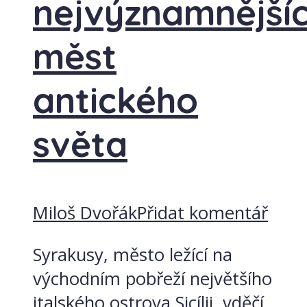
nejvýznamnější
měst
antického
světa
Miloš Dvořák
Přidat komentář
Syrakusy, město ležící na
východním pobřeží největšího
italského ostrova Sicílii, vděčí