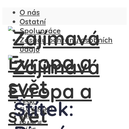
O nás
Ostatní
Spolupráce
Zásady ochrany osobních
údajů
Štítek:
ČESKO
SLOVENSKO
ANGLIE
FRANCIE