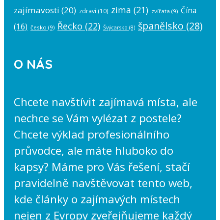
zima
(21)
zajímavosti
(20)
Čína
zdraví
(10)
zvířata
(9)
španělsko
(28)
Řecko
(22)
(16)
česko
(9)
Švýcarsko
(8)
O NÁS
Chcete navštívit zajímavá místa, ale
nechce se Vám vylézat z postele?
Chcete výklad profesionálního
průvodce, ale máte hluboko do
kapsy? Máme pro Vás řešení, stačí
pravidelně navštěvovat tento web,
kde články o zajímavých místech
nejen z Evropy zveřejňujeme každý