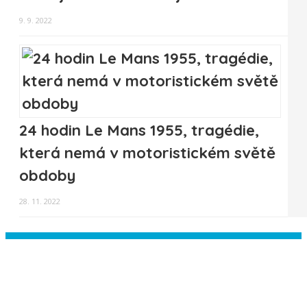
9. 9. 2022
24 hodin Le Mans 1955, tragédie,
která nemá v motoristickém světě
obdoby
28. 11. 2022
Instagram has returned empty data.
Please authorize your Instagram
account in the
plugin settings
.