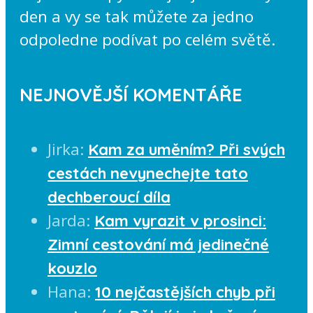
den a vy se tak můžete za jedno
odpoledne podívat po celém světě.
NEJNOVĚJŠÍ KOMENTÁŘE
Jirka
:
Kam za uměním? Při svých
cestách nevynechejte tato
dechberoucí díla
Jarda
:
Kam vyrazit v prosinci:
Zimní cestování má jedinečné
kouzlo
Hana
:
10 nejčastějších chyb při