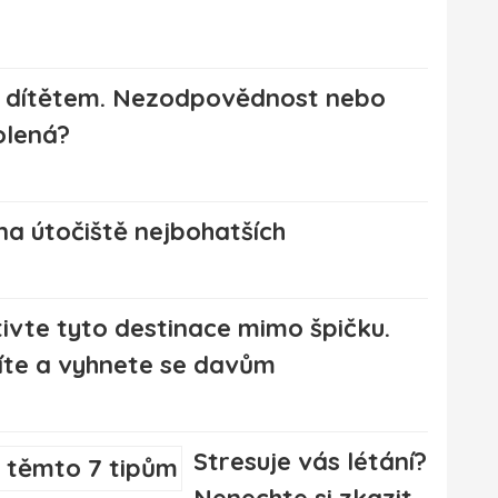
s dítětem. Nezodpovědnost nebo
olená?
vna útočiště nejbohatších
ivte tyto destinace mimo špičku.
íte a vyhnete se davům
Stresuje vás létání?