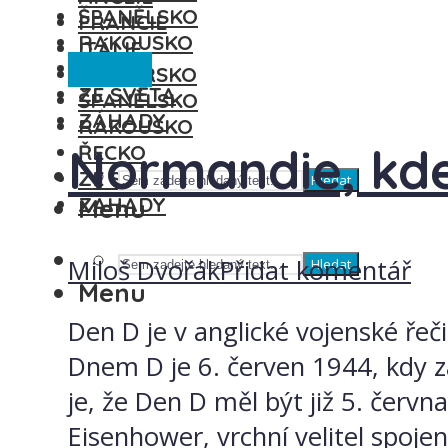
ŠPANĚLSKO
FRANCIE
RAKOUSKO
ITÁLIE
Francie
ŘECKO
MAĎARSKO
ZE SVĚTA
ŠPANĚLSKO
ZÁHADY
RAKOUSKO
Normandie, kde 
ŘECKO
ZE SVĚTA
Hledat
ZÁHADY
Menu
Miloš Dvořák
Přidat komentář
Hledat
Menu
Den D je v anglické vojenské řeč
Dnem D je 6. červen 1944, kdy z
je, že Den D měl být již 5. červn
Eisenhower, vrchní velitel spojene