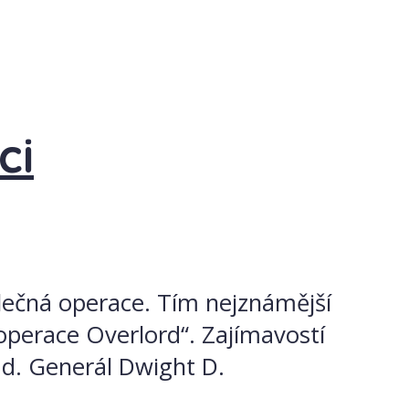
ci
álečná operace. Tím nejznámější
operace Overlord“. Zajímavostí
lad. Generál Dwight D.