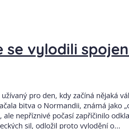
se vylodili spojen
i užívaný pro den, kdy začíná nějaká v
ačala bitva o Normandii, známá jako „
a, ale nepříznivé počasí zapříčinilo odk
ckých sil, odložil proto vylodění o...