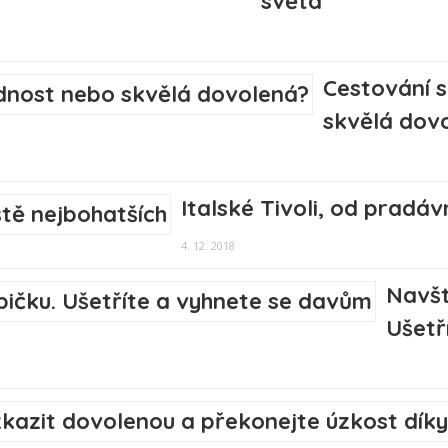
světa
Cestování 
skvělá dov
Italské Tivoli, od pradá
4. 12. 2018
Navšt
Ušetř