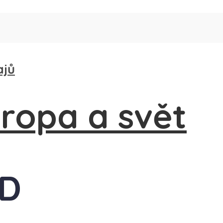
ajů
 D