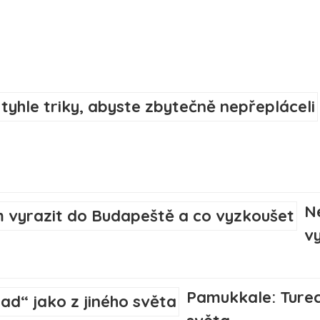
N
v
Pamukkale: Turec