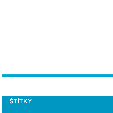
Instagram has returned empty data. Pl
ŠTÍTKY