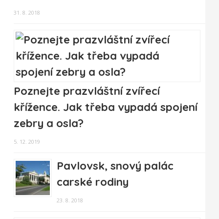
31. 8. 2018
Poznejte prazvláštní zvířecí
křížence. Jak třeba vypadá spojení
zebry a osla?
5. 12. 2019
Pavlovsk, snový palác
carské rodiny
23. 8. 2018