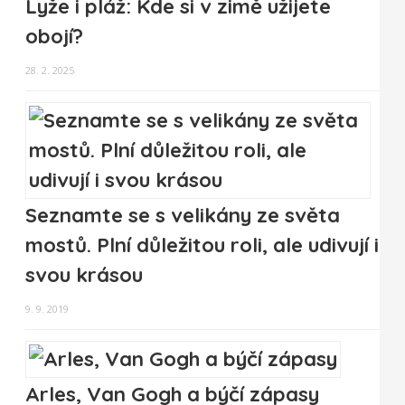
Lyže i pláž: Kde si v zimě užijete
obojí?
28. 2. 2025
Seznamte se s velikány ze světa
mostů. Plní důležitou roli, ale udivují i
svou krásou
9. 9. 2019
Arles, Van Gogh a býčí zápasy