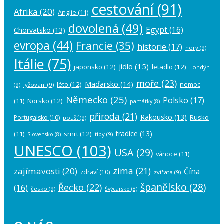
cestování
(91)
Afrika
(20)
Anglie
(11)
dovolená
(49)
Egypt
(16)
Chorvatsko
(13)
evropa
(44)
Francie
(35)
historie
(17)
hory
(9)
Itálie
(75)
jídlo
(15)
japonsko
(12)
letadlo
(12)
Londýn
moře
(23)
Maďarsko
(14)
léto
(12)
nemoc
(9)
lyžování
(9)
Německo
(25)
Polsko
(17)
(11)
Norsko
(12)
památky
(8)
příroda
(21)
Rakousko
(13)
Rusko
Portugalsko
(10)
poušť
(9)
tradice
(13)
(11)
smrt
(12)
tipy
(9)
Slovensko
(8)
UNESCO
(103)
USA
(29)
vánoce
(11)
zima
(21)
zajímavosti
(20)
Čína
zdraví
(10)
zvířata
(9)
španělsko
(28)
Řecko
(22)
(16)
česko
(9)
Švýcarsko
(8)