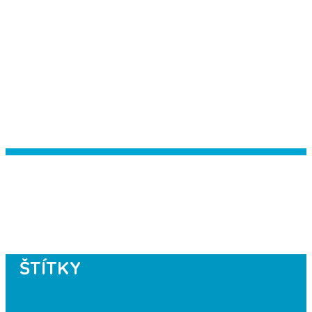
Instagram has returned empty data.
Please authorize your Instagram
account in the
plugin settings
.
ŠTÍTKY