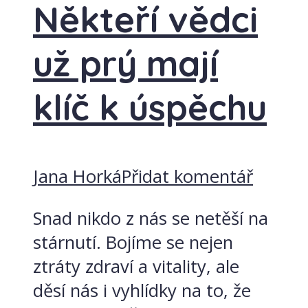
Někteří vědci
už prý mají
klíč k úspěchu
Jana Horká
Přidat komentář
Snad nikdo z nás se netěší na
stárnutí. Bojíme se nejen
ztráty zdraví a vitality, ale
děsí nás i vyhlídky na to, že