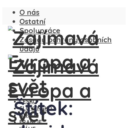
O nás
Ostatní
Spolupráce
Zásady ochrany osobních
údajů
Štítek:
ČESKO
SLOVENSKO
ANGLIE
FRANCIE