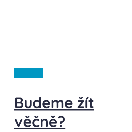
Ze světa
Budeme žít
věčně?