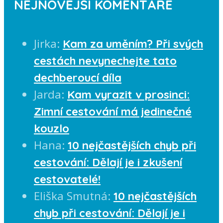
NEJNOVĚJŠÍ KOMENTÁŘE
Jirka
:
Kam za uměním? Při svých
cestách nevynechejte tato
dechberoucí díla
Jarda
:
Kam vyrazit v prosinci:
Zimní cestování má jedinečné
kouzlo
Hana
:
10 nejčastějších chyb při
cestování: Dělají je i zkušení
cestovatelé!
Eliška Smutná
:
10 nejčastějších
chyb při cestování: Dělají je i