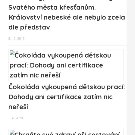
Svatého města křesťanům.
Království nebeské ale nebylo zcela
dle představ
8. 10. 2019
Čokoláda vykoupená dětskou prací:
Dohody ani certifikace zatím nic
neřeší
5. 6. 2020