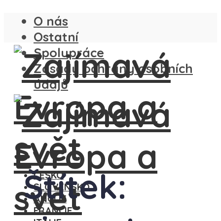
O nás
Ostatní
Spolupráce
Zásady ochrany osobních
údajů
Štítek:
ČESKO
SLOVENSKO
ANGLIE
FRANCIE