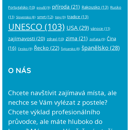
příroda
(21)
Rakousko
(13)
Rusko
Portugalsko
(10)
poušť
(9)
tradice
(13)
(11)
smrt
(12)
tipy
(9)
Slovensko
(8)
UNESCO
(103)
USA
(29)
vánoce
(11)
zima
(21)
zajímavosti
(20)
Čína
zdraví
(10)
zvířata
(9)
španělsko
(28)
Řecko
(22)
(16)
česko
(9)
Švýcarsko
(8)
O NÁS
Chcete navštívit zajímavá místa, ale
nechce se Vám vylézat z postele?
Chcete výklad profesionálního
průvodce, ale máte hluboko do