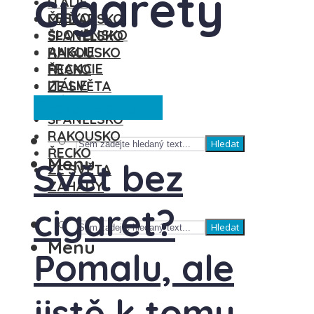
cigarety
ITÁLIE
ČESKO
MAĎARSKO
SLOVENSKO
ŠPANĚLSKO
ANGLIE
RAKOUSKO
FRANCIE
ŘECKO
ITÁLIE
ZE SVĚTA
MAĎARSKO
ZÁHADY
Česká republika
ŠPANĚLSKO
RAKOUSKO
Hledat
ŘECKO
Menu
Svět bez
ZE SVĚTA
ZÁHADY
cigaret?
Hledat
Menu
Pomalu, ale
jistě k tomu