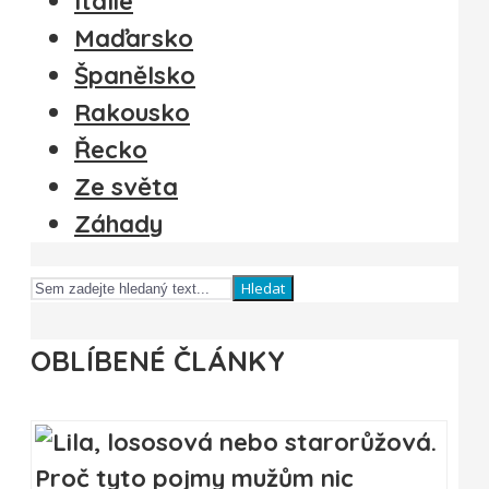
Itálie
Maďarsko
Španělsko
Rakousko
Řecko
Ze světa
Záhady
Hledat
OBLÍBENÉ ČLÁNKY