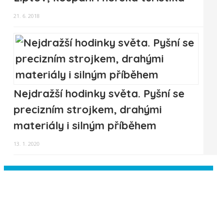
21. 6. 2018
Nejdražší hodinky světa. Pyšní se
precizním strojkem, drahými
materiály i silným příběhem
13. 1. 2020
Instagram has returned empty data.
Please authorize your Instagram
account in the
plugin settings
.