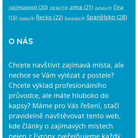
zima
(21)
zajímavosti
(20)
Čína
zdraví
(10)
zvířata
(9)
španělsko
(28)
Řecko
(22)
(16)
česko
(9)
Švýcarsko
(8)
O NÁS
Chcete navštívit zajímavá místa, ale
nechce se Vám vylézat z postele?
Chcete výklad profesionálního
průvodce, ale máte hluboko do
kapsy? Máme pro Vás řešení, stačí
pravidelně navštěvovat tento web,
kde články o zajímavých místech
nejen z Evropy zveřejňujeme každý