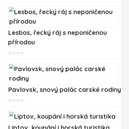
Lesbos, řecký ráj s neponičenou
přírodou
29. 8. 2018
Pavlovsk, snový palác carské rodiny
23. 8. 2018
Liptov, koupání i horská turistika