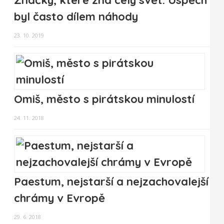
Značky, které zná celý svět. Úspěch
byl často dílem náhody
23. 10. 2019
Omiš, město s pirátskou minulostí
24. 11. 2018
Paestum, nejstarší a nejzachovalejší
chrámy v Evropě
29. 6. 2018