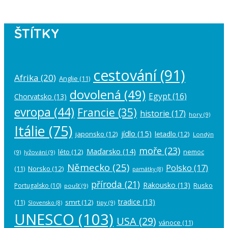
ŠTÍTKY
cestování
(91)
Afrika
(20)
Anglie
(11)
dovolená
(49)
Egypt
(16)
Chorvatsko
(13)
evropa
(44)
Francie
(35)
historie
(17)
hory
(9)
Itálie
(75)
jídlo
(15)
japonsko
(12)
letadlo
(12)
Londýn
moře
(23)
Maďarsko
(14)
léto
(12)
nemoc
(9)
lyžování
(9)
Německo
(25)
Polsko
(17)
(11)
Norsko
(12)
památky
(8)
příroda
(21)
Rakousko
(13)
Rusko
Portugalsko
(10)
poušť
(9)
tradice
(13)
(11)
smrt
(12)
tipy
(9)
Slovensko
(8)
UNESCO
(103)
USA
(29)
vánoce
(11)