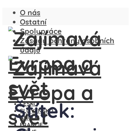
O nás
Ostatní
Spolupráce
Zásady ochrany osobních
údajů
Štítek:
ČESKO
SLOVENSKO
ANGLIE
FRANCIE