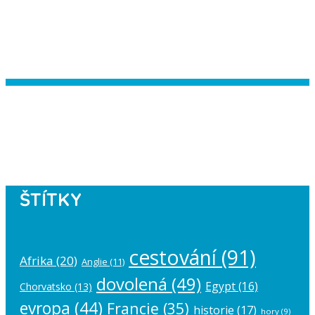
Instagram has returned empty data.
Please authorize your Instagram
account in the
plugin settings
.
ŠTÍTKY
cestování
(91)
Afrika
(20)
Anglie
(11)
dovolená
(49)
Egypt
(16)
Chorvatsko
(13)
evropa
(44)
Francie
(35)
historie
(17)
hory
(9)