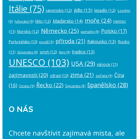
Itálie
(75)
jídlo
(15)
japonsko
(12)
letadlo
(12)
Londýn
moře
(24)
Maďarsko
(14)
léto
(12)
nemoc
(9)
lyžování
(9)
Německo
(25)
Polsko
(17)
(11)
Norsko
(12)
památky
(8)
příroda
(21)
Rakousko
(13)
Rusko
Portugalsko
(10)
poušť
(9)
tradice
(13)
(11)
smrt
(12)
tipy
(9)
Slovensko
(8)
UNESCO
(103)
USA
(29)
vánoce
(11)
zima
(21)
zajímavosti
(20)
Čína
zdraví
(10)
zvířata
(9)
španělsko
(28)
Řecko
(22)
(16)
česko
(9)
Švýcarsko
(8)
O NÁS
Chcete navštívit zajímavá místa, ale