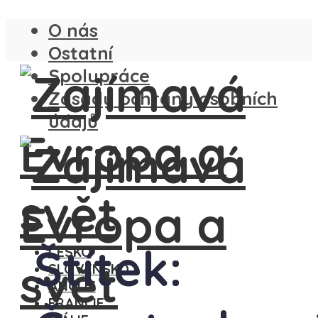
O nás
Ostatní
Spolupráce
Zásady ochrany osobních
údajů
Štítek:
ČESKO
SLOVENSKO
ANGLIE
FRANCIE