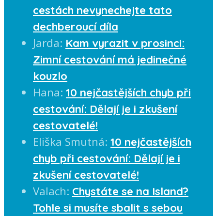
cestách nevynechejte tato
dechberoucí díla
Jarda
:
Kam vyrazit v prosinci:
Zimní cestování má jedinečné
kouzlo
Hana
:
10 nejčastějších chyb při
cestování: Dělají je i zkušení
cestovatelé!
Eliška Smutná
:
10 nejčastějších
chyb při cestování: Dělají je i
zkušení cestovatelé!
Valach
:
Chystáte se na Island?
Tohle si musíte sbalit s sebou