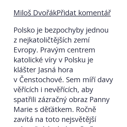
Miloš Dvořák
Přidat komentář
Polsko je bezpochyby jednou
z nejkatoličtějších zemí
Evropy. Pravým centrem
katolické víry v Polsku je
klášter Jasná hora
v Čenstochové. Sem míří davy
věřících i nevěřících, aby
spatřili zázračný obraz Panny
Marie s děťátkem. Ročně
zavítá na toto nejsvětější