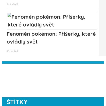
8. 6. 2020
Fenomén pokémon: Příšerky, které
ovládly svět
24. 9. 2021
Instagram has returned empty data.
Please authorize your Instagram
account in the
plugin settings
.
ŠTÍTKY