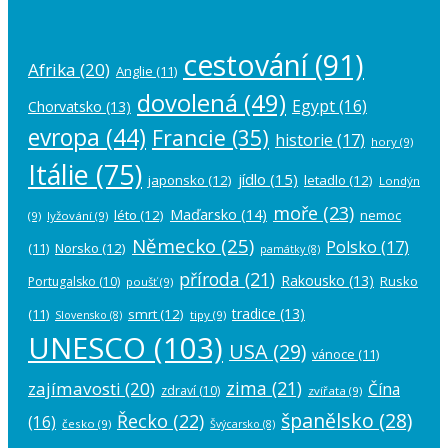
cestování
(91)
Afrika
(20)
Anglie
(11)
dovolená
(49)
Egypt
(16)
Chorvatsko
(13)
evropa
(44)
Francie
(35)
historie
(17)
hory
(9)
Itálie
(75)
jídlo
(15)
japonsko
(12)
letadlo
(12)
Londýn
moře
(23)
Maďarsko
(14)
léto
(12)
nemoc
(9)
lyžování
(9)
Německo
(25)
Polsko
(17)
(11)
Norsko
(12)
památky
(8)
příroda
(21)
Rakousko
(13)
Rusko
Portugalsko
(10)
poušť
(9)
tradice
(13)
(11)
smrt
(12)
tipy
(9)
Slovensko
(8)
UNESCO
(103)
USA
(29)
vánoce
(11)
zima
(21)
zajímavosti
(20)
Čína
zdraví
(10)
zvířata
(9)
španělsko
(28)
Řecko
(22)
(16)
česko
(9)
Švýcarsko
(8)