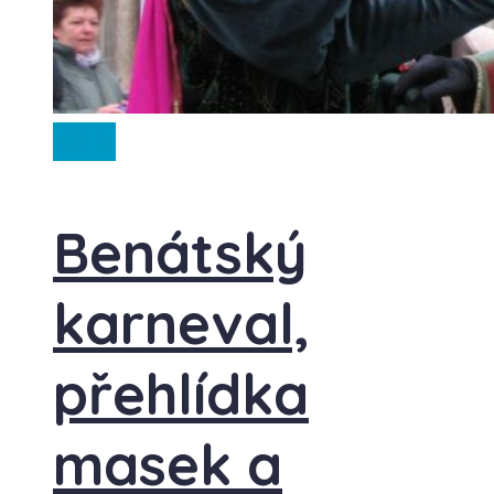
Itálie
Benátský
karneval,
přehlídka
masek a