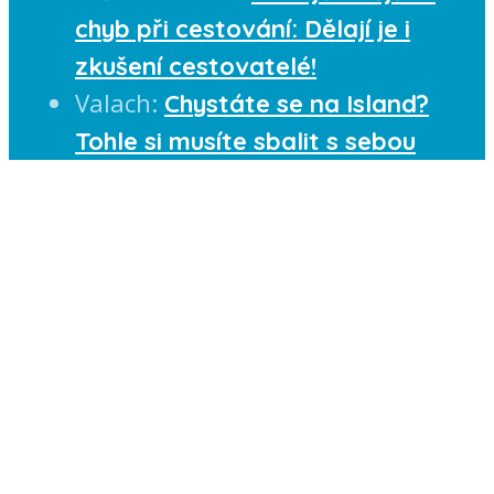
chyb při cestování: Dělají je i
zkušení cestovatelé!
Valach
:
Chystáte se na Island?
Tohle si musíte sbalit s sebou