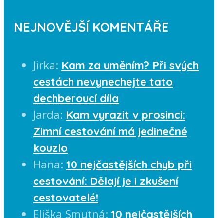
NEJNOVĚJŠÍ KOMENTÁŘE
Jirka
:
Kam za uměním? Při svých
cestách nevynechejte tato
dechberoucí díla
Jarda
:
Kam vyrazit v prosinci:
Zimní cestování má jedinečné
kouzlo
Hana
:
10 nejčastějších chyb při
cestování: Dělají je i zkušení
cestovatelé!
Eliška Smutná
:
10 nejčastějších