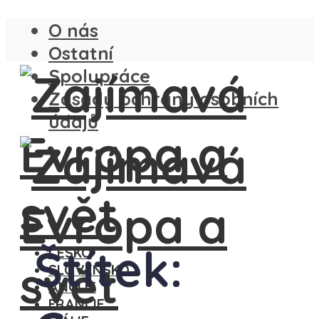
O nás
Ostatní
Spolupráce
Zásady ochrany osobních
údajů
Štítek:
ČESKO
SLOVENSKO
ANGLIE
FRANCIE