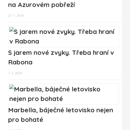
na Azurovém pobřeží
27. 1. 2019
S jarem nové zvyky. Třeba hraní v
Rabona
7. 3. 2024
Marbella, báječné letovisko nejen
pro bohaté