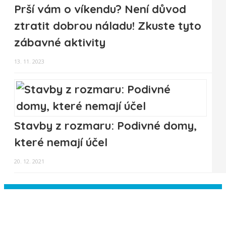
Prší vám o víkendu? Není důvod
ztratit dobrou náladu! Zkuste tyto
zábavné aktivity
13. 11. 2023
Stavby z rozmaru: Podivné domy,
které nemají účel
20. 12. 2021
Instagram has returned empty data.
Please authorize your Instagram