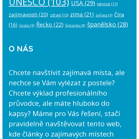
UNESCO
(103)
USA
(29)
vánoce
(11)
zima
(21)
zajímavosti
(20)
Čína
zdraví
(10)
zvířata
(9)
španělsko
(28)
Řecko
(22)
(16)
česko
(9)
Švýcarsko
(8)
O NÁS
Chcete navštívit zajímavá místa, ale
nechce se Vám vylézat z postele?
Chcete výklad profesionálního
průvodce, ale máte hluboko do
kapsy? Máme pro Vás řešení, stačí
pravidelně navštěvovat tento web,
kde články o zajímavých místech