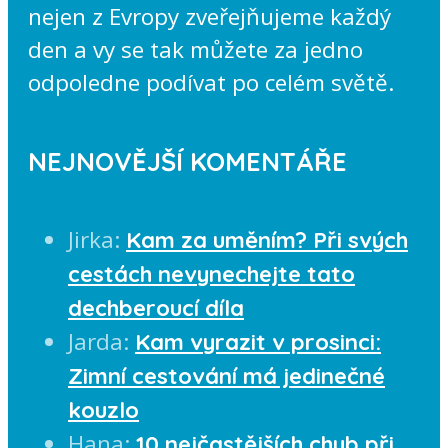
nejen z Evropy zveřejňujeme každý
den a vy se tak můžete za jedno
odpoledne podívat po celém světě.
NEJNOVĚJŠÍ KOMENTÁŘE
Jirka
:
Kam za uměním? Při svých
cestách nevynechejte tato
dechberoucí díla
Jarda
:
Kam vyrazit v prosinci:
Zimní cestování má jedinečné
kouzlo
Hana
:
10 nejčastějších chyb při