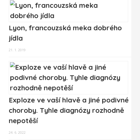
Lyon, francouzská meka dobrého
jídla
21. 1. 2019
Exploze ve vaší hlavě a jiné podivné
choroby. Tyhle diagnózy rozhodně
nepotěší
24. 6. 2022