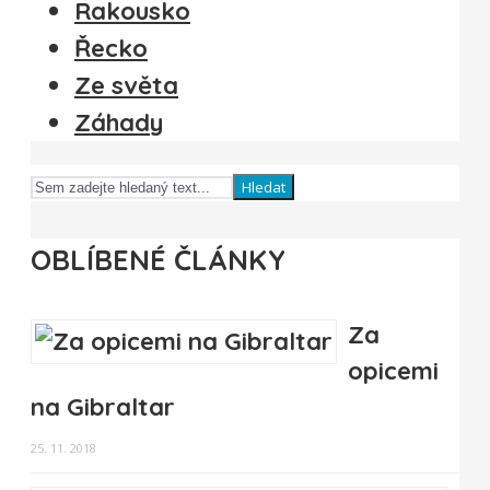
Rakousko
Řecko
Ze světa
Záhady
Hledat
OBLÍBENÉ ČLÁNKY
Za
opicemi
na Gibraltar
25. 11. 2018