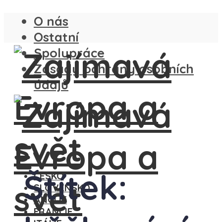
O nás
Ostatní
Spolupráce
Zásady ochrany osobních
údajů
Štítek:
ČESKO
SLOVENSKO
ANGLIE
FRANCIE