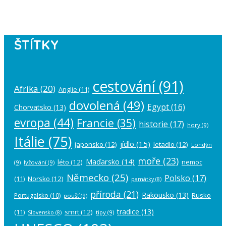
account in the
plugin settings
.
ŠTÍTKY
cestování
(91)
Afrika
(20)
Anglie
(11)
dovolená
(49)
Egypt
(16)
Chorvatsko
(13)
evropa
(44)
Francie
(35)
historie
(17)
hory
(9)
Itálie
(75)
jídlo
(15)
japonsko
(12)
letadlo
(12)
Londýn
moře
(23)
Maďarsko
(14)
léto
(12)
nemoc
(9)
lyžování
(9)
Německo
(25)
Polsko
(17)
(11)
Norsko
(12)
památky
(8)
příroda
(21)
Rakousko
(13)
Rusko
Portugalsko
(10)
poušť
(9)
tradice
(13)
(11)
smrt
(12)
tipy
(9)
Slovensko
(8)