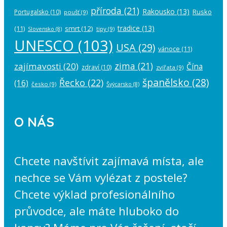
příroda
(21)
Rakousko
(13)
Rusko
Portugalsko
(10)
poušť
(9)
tradice
(13)
(11)
smrt
(12)
tipy
(9)
Slovensko
(8)
UNESCO
(103)
USA
(29)
vánoce
(11)
zima
(21)
zajímavosti
(20)
Čína
zdraví
(10)
zvířata
(9)
španělsko
(28)
Řecko
(22)
(16)
česko
(9)
Švýcarsko
(8)
O NÁS
Chcete navštívit zajímavá místa, ale
nechce se Vám vylézat z postele?
Chcete výklad profesionálního
průvodce, ale máte hluboko do