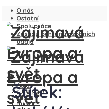
O nás
Ostatní
Spolupráce
Zásady ochrany osobních
údajů
Štítek:
ČESKO
SLOVENSKO
ANGLIE
FRANCIE