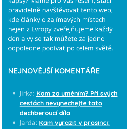
kapsy? Máme pro Vás řešení, stačí
pravidelně navštěvovat tento web,
kde články o zajímavých místech
nejen z Evropy zveřejňujeme každý
den a vy se tak můžete za jedno
odpoledne podívat po celém světě.
NEJNOVĚJŠÍ KOMENTÁŘE
Jirka
:
Kam za uměním? Při svých
cestách nevynechejte tato
dechberoucí díla
Jarda
:
Kam vyrazit v prosinci: