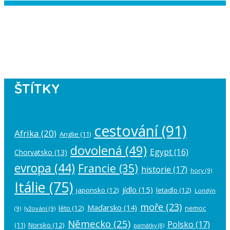
Instagram has returned empty data.
Please authorize your Instagram
account in the
plugin settings
.
ŠTÍTKY
cestování
(91)
Afrika
(20)
Anglie
(11)
dovolená
(49)
Egypt
(16)
Chorvatsko
(13)
evropa
(44)
Francie
(35)
historie
(17)
hory
(9)
Itálie
(75)
jídlo
(15)
japonsko
(12)
letadlo
(12)
Londýn
moře
(23)
Maďarsko
(14)
léto
(12)
nemoc
(9)
lyžování
(9)
Německo
(25)
Polsko
(17)
(11)
Norsko
(12)
památky
(8)