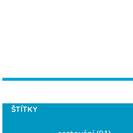
Instagram has returned empty data. Pl
ŠTÍTKY