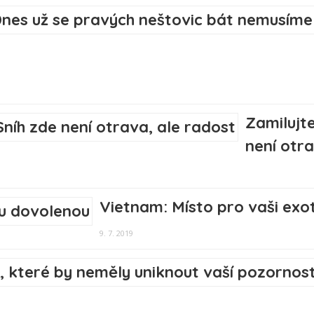
Zamilujt
není otra
Vietnam: Místo pro vaši exo
9. 7. 2019