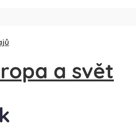
ajů
ak