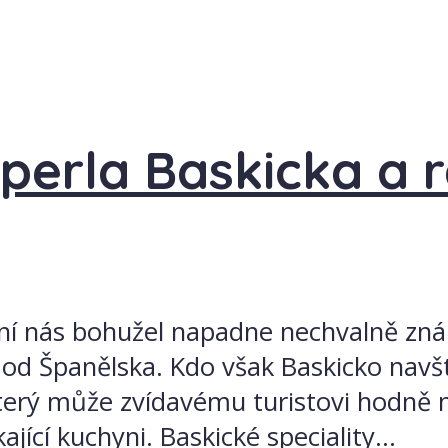
perla Baskicka a r
vní nás bohužel napadne nechvalně zná
a od Španělska. Kdo však Baskicko navšt
terý může zvídavému turistovi hodně 
jící kuchyni. Baskické speciality...