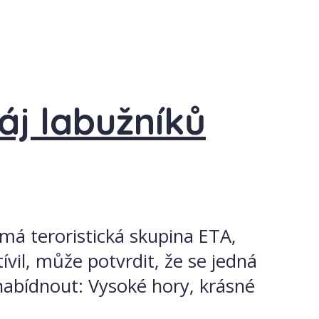
áj labužníků
má teroristická skupina ETA,
ívil, může potvrdit, že se jedná
nabídnout: Vysoké hory, krásné