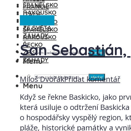
ŠPANĚLSKO
FRANCIE
RAKOUSKO
ITÁLIE
Španělsko
ŘECKO
MAĎARSKO
ZE SVĚTA
ŠPANĚLSKO
ZÁHADY
RAKOUSKO
San Sebastián, 
ŘECKO
ZE SVĚTA
Hledat
ZÁHADY
Menu
Miloš Dvořák
Přidat komentář
Hledat
Menu
Když se řekne Baskicko, jako pr
která usiluje o odtržení Baskick
o hospodářsky vyspělý region, k
pláže, historické památky a vynika