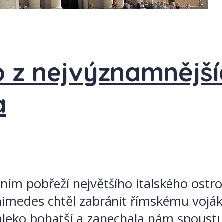
o z nejvýznamnějš
a
ím pobřeží největšího italského ostrova
imedes chtěl zabránit římskému vojáko
 daleko bohatší a zanechala nám spou