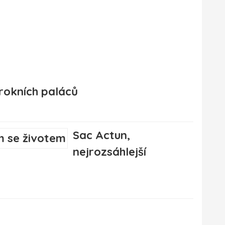
rokních paláců
Sac Actun,
nejrozsáhlejší