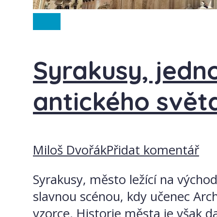
Itálie
Syrakusy, jedn
antického svět
Miloš Dvořák
Přidat komentář
Syrakusy, město ležící na východn
slavnou scénou, kdy učenec Arch
vzorce. Historie města je však