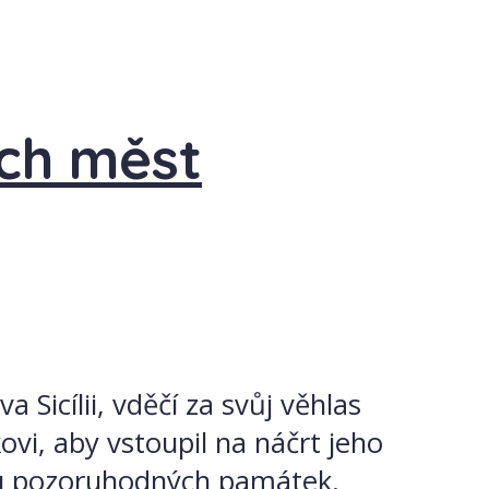
ích měst
 Sicílii, vděčí za svůj věhlas
vi, aby vstoupil na náčrt jeho
stu pozoruhodných památek.