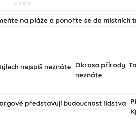
21. 5. 2018
Okrasa přírody. Ta
neznáte
P
K