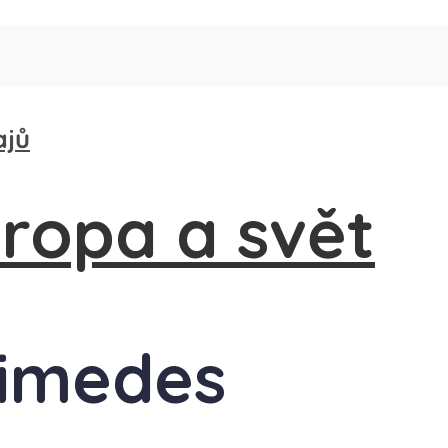
ajů
himedes