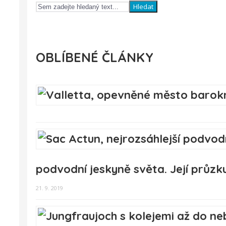
Hledat
OBLÍBENÉ ČLÁNKY
podvodní jeskyně světa. Její průz
21. 9. 2019