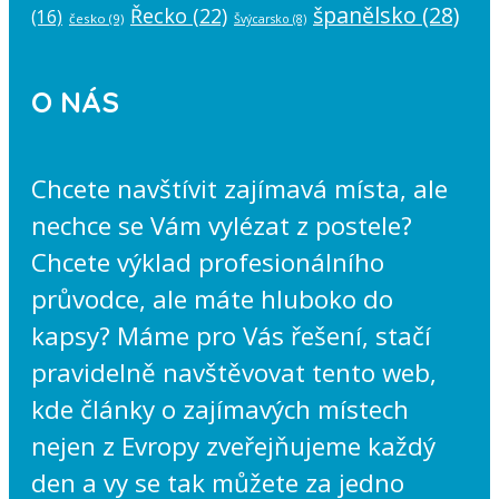
španělsko
(28)
Řecko
(22)
(16)
česko
(9)
Švýcarsko
(8)
O NÁS
Chcete navštívit zajímavá místa, ale
nechce se Vám vylézat z postele?
Chcete výklad profesionálního
průvodce, ale máte hluboko do
kapsy? Máme pro Vás řešení, stačí
pravidelně navštěvovat tento web,
kde články o zajímavých místech
nejen z Evropy zveřejňujeme každý
den a vy se tak můžete za jedno