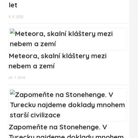
let
4. 9. 2020
Meteora, skalní kláštery mezi
nebem a zemí
24. 7. 2018
Zapomeňte na Stonehenge. V
Turecku najdeme doklady mnohem