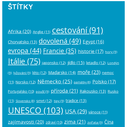
ŠTÍTKY
cestování
(91)
Afrika
(20)
Anglie
(11)
dovolená
(49)
Egypt
(16)
Chorvatsko
(13)
evropa
(44)
Francie
(35)
historie
(17)
hory
(9)
Itálie
(75)
jídlo
(15)
japonsko
(12)
letadlo
(12)
Londýn
moře
(23)
Maďarsko
(14)
léto
(12)
nemoc
(9)
lyžování
(9)
Německo
(25)
Polsko
(17)
(11)
Norsko
(12)
památky
(8)
příroda
(21)
Rakousko
(13)
Rusko
Portugalsko
(10)
poušť
(9)
tradice
(13)
(11)
smrt
(12)
tipy
(9)
Slovensko
(8)
UNESCO
(103)
USA
(29)
vánoce
(11)
zima
(21)
zajímavosti
(20)
Čína
zdraví
(10)
zvířata
(9)