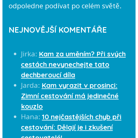
odpoledne podívat po celém světě.
NEJNOVĚJŠÍ KOMENTÁŘE
Jirka
:
Kam za uměním? Při svých
cestách nevynechejte tato
dechberoucí díla
Jarda
:
Kam vyrazit v prosinci:
Zimní cestování má jedinečné
kouzlo
Hana
:
10 nejčastějších chyb při
cestování: Dělají je i zkušení
cestovatelé!