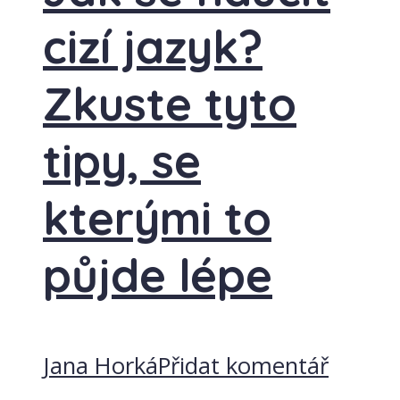
cizí jazyk?
Zkuste tyto
tipy, se
kterými to
půjde lépe
Jana Horká
Přidat komentář