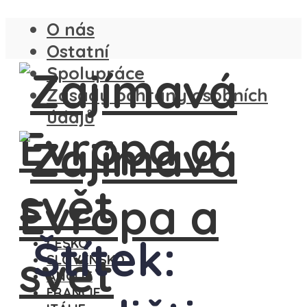
O nás
Ostatní
Spolupráce
Zásady ochrany osobních
údajů
Štítek:
ČESKO
SLOVENSKO
ANGLIE
FRANCIE