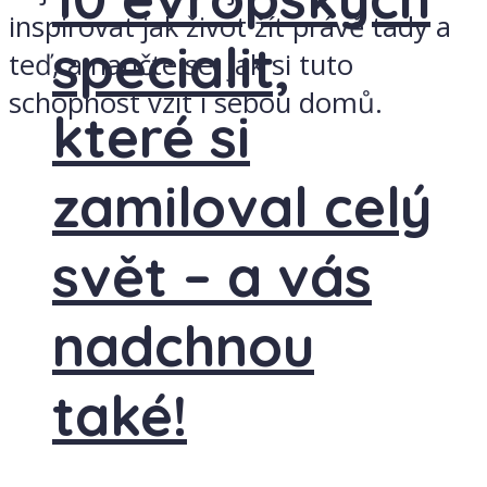
inspirovat jak život žít právě tady a
specialit,
teď, a naučte se, jak si tuto
schopnost vzít i sebou domů.
které si
zamiloval celý
svět – a vás
nadchnou
také!