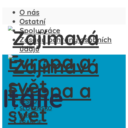
O nás
Ostatní
Spolupráce
Zásady ochrany osobních
údajů
Itálie
ČESKO
SLOVENSKO
ANGLIE
FRANCIE