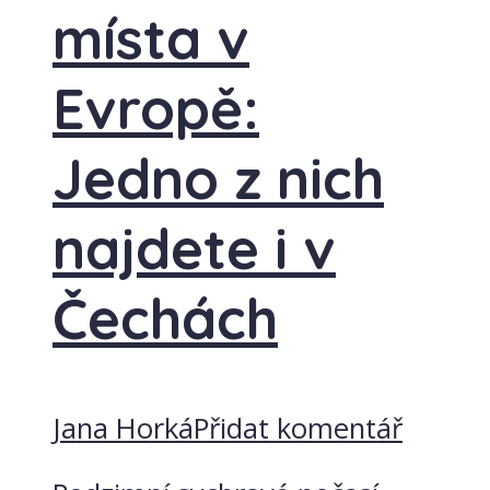
místa v
Evropě:
Jedno z nich
najdete i v
Čechách
Jana Horká
Přidat komentář