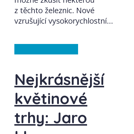
z těchto železnic. Nové
vzrušující vysokorychlostní...
Anglie
Francie
Itálie
Nejkrásnější
květinové
trhy: Jaro