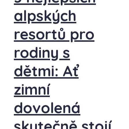
alpských
resortů pro
rodiny s
dětmi: Ať
zimní
dovolená
skutečně stojí