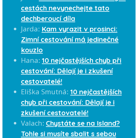
cestách nevynechejte tato
dechberoucí díla
Jarda
:
Kam vyrazit v prosinci:
Zimní cestování má jedinečné
kouzlo
Hana
:
10 nejčastějších chyb při
cestování: Dělají je i zkušení
cestovatelé!
Eliška Smutná
:
10 nejčastějších
chyb při cestování: Dělají je i
zkušení cestovatelé!
Valach
:
Chystáte se na Island?
Tohle si musíte sbalit s sebou