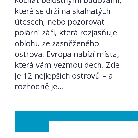
kochat bělostnými budovami,
které se drží na skalnatých
útesech, nebo pozorovat
polární záři, která rozjasňuje
oblohu ze zasněženého
ostrova, Evropa nabízí místa,
která vám vezmou dech. Zde
je 12 nejlepších ostrovů – a
rozhodně je...
Anglie
Francie
Itálie
Španělsko
Spoje
království