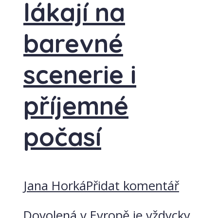
lákají na
barevné
scenerie i
příjemné
počasí
Jana Horká
Přidat komentář
Dovolená v Evropě je vždycky