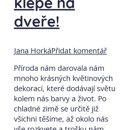
klepe na
dveře!
Jana Horká
Přidat komentář
Příroda nám darovala nám
mnoho krásných květinových
dekorací, které dodávají světu
kolem nás barvy a život. Po
chladné zimě se určitě již
všichni těšíme, až okolo nás
vše rozkvete a trošku nám