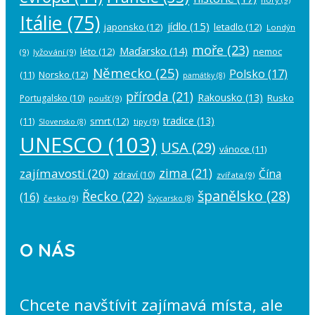
Itálie
(75)
jídlo
(15)
japonsko
(12)
letadlo
(12)
Londýn
moře
(23)
Maďarsko
(14)
léto
(12)
nemoc
(9)
lyžování
(9)
Německo
(25)
Polsko
(17)
(11)
Norsko
(12)
památky
(8)
příroda
(21)
Rakousko
(13)
Rusko
Portugalsko
(10)
poušť
(9)
tradice
(13)
(11)
smrt
(12)
tipy
(9)
Slovensko
(8)
UNESCO
(103)
USA
(29)
vánoce
(11)
zima
(21)
zajímavosti
(20)
Čína
zdraví
(10)
zvířata
(9)
španělsko
(28)
Řecko
(22)
(16)
česko
(9)
Švýcarsko
(8)
O NÁS
Chcete navštívit zajímavá místa, ale