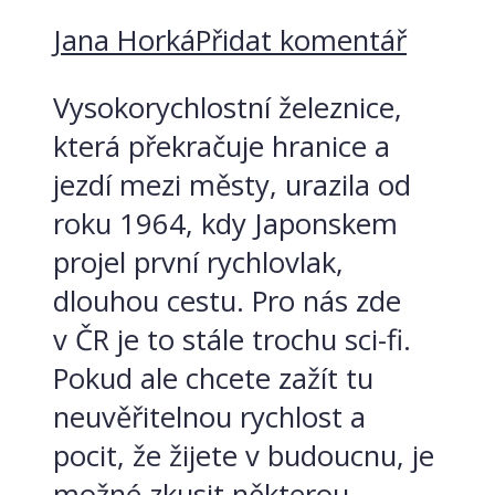
Jana Horká
Přidat komentář
Vysokorychlostní železnice,
která překračuje hranice a
jezdí mezi městy, urazila od
roku 1964, kdy Japonskem
projel první rychlovlak,
dlouhou cestu. Pro nás zde
v ČR je to stále trochu sci-fi.
Pokud ale chcete zažít tu
neuvěřitelnou rychlost a
pocit, že žijete v budoucnu, je
možné zkusit některou