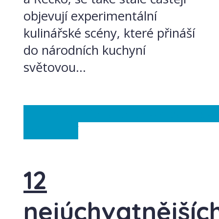
objevují experimentální
kulinářské scény, které přináší
do národních kuchyní
světovou...
Anglie
Francie
Itálie
Řecko
Španělsk
království
12
nejúchvatnějšíc