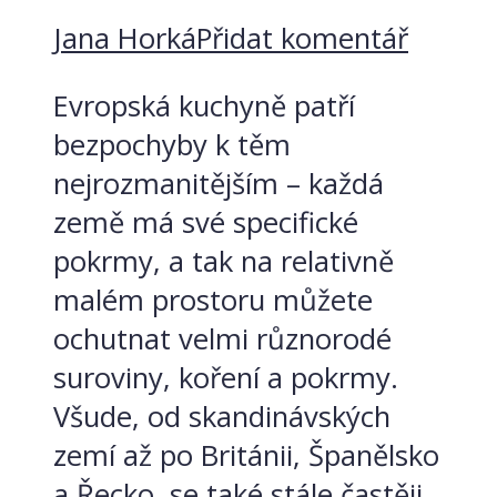
Jana Horká
Přidat komentář
Evropská kuchyně patří
bezpochyby k těm
nejrozmanitějším – každá
země má své specifické
pokrmy, a tak na relativně
malém prostoru můžete
ochutnat velmi různorodé
suroviny, koření a pokrmy.
Všude, od skandinávských
zemí až po Británii, Španělsko
a Řecko, se také stále častěji