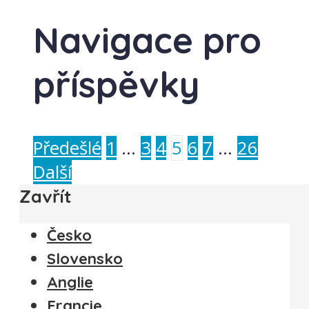
Navigace pro
příspěvky
Předešlé
1
…
3
4
5
6
7
…
26
Další
Zavřít
Česko
Slovensko
Anglie
Francie