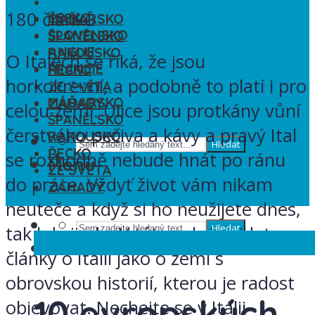
ITÁLIE
180 článků
ČESKO
MAĎARSKO
SLOVENSKO
ŠPANĚLSKO
ANGLIE
RAKOUSKO
O Italech se říká, že jsou
FRANCIE
ŘECKO
horkokrevní, a podobně to platí i pro
ITÁLIE
ZE SVĚTA
MAĎARSKO
ZÁHADY
celou zemi. Ulice jsou protkány vůní
ŠPANĚLSKO
čerstvého pečiva a kávy a pravý Ital
RAKOUSKO
Hledat
ŘECKO
se rozhodně nebude hnát po ránu
Menu
ZE SVĚTA
do práce. Vždyť život vám nikam
ZÁHADY
neuteče a když si ho neužijete dnes,
tak kdy jindy. V této sekci najdete
Hledat
Anglie
Francie
Itálie
Řecko
Španělsk
Menu
články o Itálii jako o zemi s
obrovskou historií, kterou je radost
10 evropských
objevovat. Nechejte se v Itálii