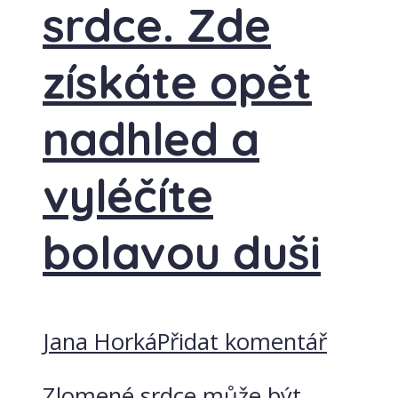
srdce. Zde
získáte opět
nadhled a
vyléčíte
bolavou duši
Jana Horká
Přidat komentář
Zlomené srdce může být