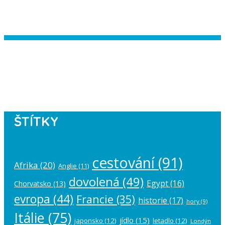
Instagram has returned empty data.
Please authorize your Instagram
account in the
plugin settings
.
ŠTÍTKY
cestování
(91)
Afrika
(20)
Anglie
(11)
dovolená
(49)
Egypt
(16)
Chorvatsko
(13)
evropa
(44)
Francie
(35)
historie
(17)
hory
(9)
Itálie
(75)
jídlo
(15)
japonsko
(12)
letadlo
(12)
Londýn