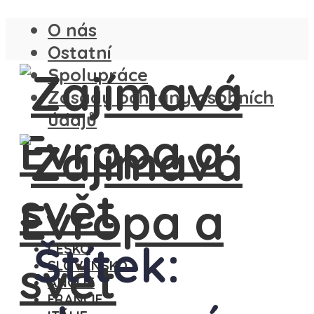
O nás
Ostatní
Spolupráce
Zásady ochrany osobních
údajů
Štítek:
ČESKO
SLOVENSKO
ANGLIE
FRANCIE