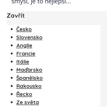
smysl, je to nejlepší...
Zavřít
Česko
Slovensko
Anglie
Francie
Itálie
Maďarsko
Španělsko
Rakousko
Řecko
Ze světa