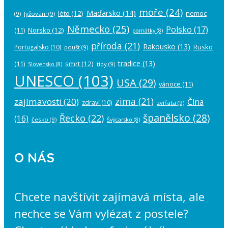
moře
(24)
Maďarsko
(14)
léto
(12)
nemoc
(9)
lyžování
(9)
Německo
(25)
Polsko
(17)
(11)
Norsko
(12)
památky
(8)
příroda
(21)
Rakousko
(13)
Rusko
Portugalsko
(10)
poušť
(9)
tradice
(13)
(11)
smrt
(12)
tipy
(9)
Slovensko
(8)
UNESCO
(103)
USA
(29)
vánoce
(11)
zima
(21)
zajímavosti
(20)
Čína
zdraví
(10)
zvířata
(9)
španělsko
(28)
Řecko
(22)
(16)
česko
(9)
Švýcarsko
(8)
O NÁS
Chcete navštívit zajímavá místa, ale
nechce se Vám vylézat z postele?