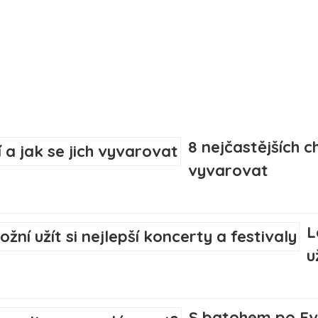
8 nejčastějších c
vyvarovat
L
u
S batohem po Evr