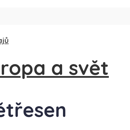
ajů
ětřesen