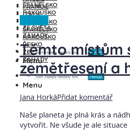
ŠPANĚLSKO
FRANCIE
RAKOUSKO
ITÁLIE
Ze světa
ŘECKO
MAĎARSKO
ZE SVĚTA
ŠPANĚLSKO
ZÁHADY
RAKOUSKO
Těmto místům s
ŘECKO
ZE SVĚTA
Hledat
ZÁHADY
Menu
zemětřesení a 
Hledat
Menu
Jana Horká
Přidat komentář
Naše planeta je plná krás a nád
vytvořit. Ne všude je ale situac