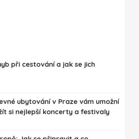
hyb při cestování a jak se jich
evné ubytování v Praze vám umožní
žít si nejlepší koncerty a festivaly
opě: Jak se připravit a co