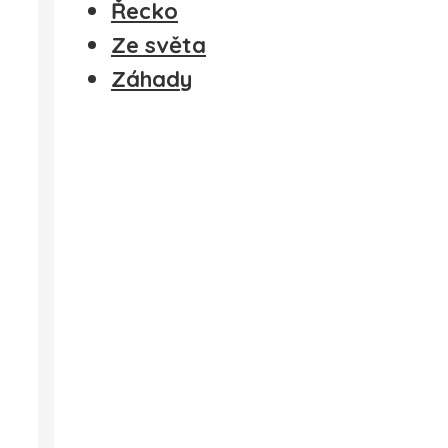
Řecko
Ze světa
Záhady