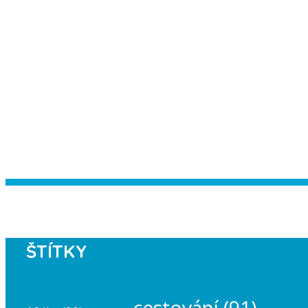
Instagram has returned empty data. Pl
ŠTÍTKY
cestování
(91)