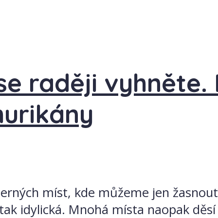
e raději vyhněte.
hurikány
herných míst, kde můžeme jen žasnout
e tak idylická. Mnohá místa naopak děsí