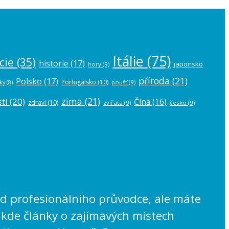
Itálie
(75)
cie
(35)
historie
(17)
japonsko
hory
(9)
příroda
(21)
Polsko
(17)
Portugalsko
(10)
poušť
(9)
ky
(8)
zima
(21)
ti
(20)
Čína
(16)
zdraví
(10)
zvířata
(9)
česko
(9)
lad profesionálního průvodce, ale máte
 kde články o zajímavých místech