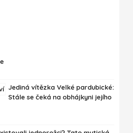
še
Jediná vítězka Velké pardubické:
Stále se čeká na obhájkyni jejího
xistovali jednorožci? Tato mytická