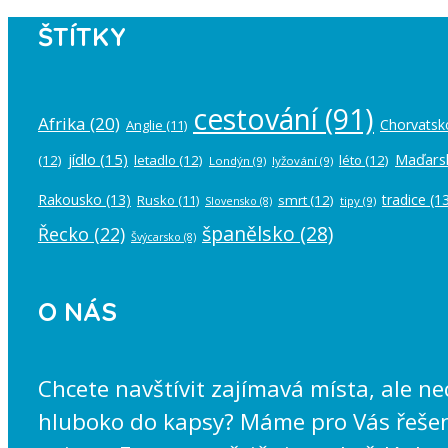
ŠTÍTKY
cestování
(91)
Afrika
(20)
Chorvatsk
Anglie
(11)
jídlo
(15)
Maďars
(12)
letadlo
(12)
léto
(12)
Londýn
(9)
lyžování
(9)
Rakousko
(13)
tradice
(13
Rusko
(11)
smrt
(12)
tipy
(9)
Slovensko
(8)
španělsko
(28)
Řecko
(22)
Švýcarsko
(8)
O NÁS
Chcete navštívit zajímavá místa, ale n
hluboko do kapsy? Máme pro Vás řešení