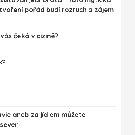
tvoření pořád budí rozruch a zájem
 vás čeká v cizině?
k?
ávie aneb za jídlem můžete
 sever