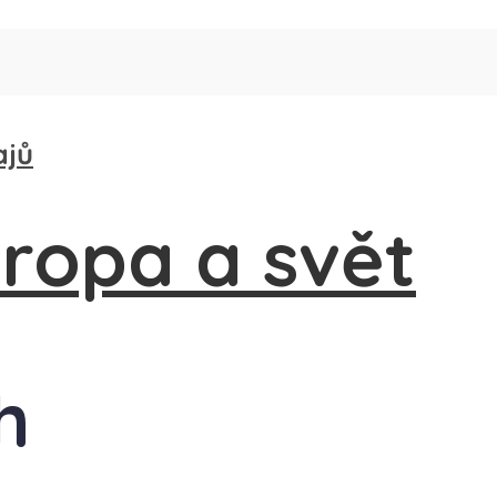
ajů
h