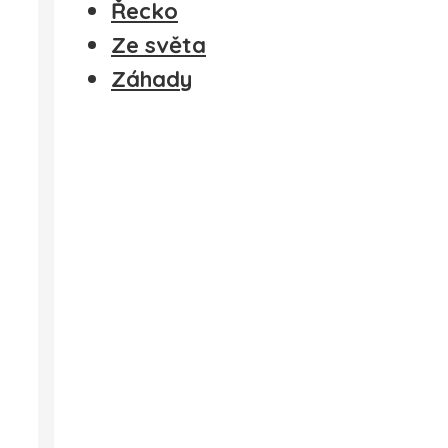
Řecko
Ze světa
Záhady