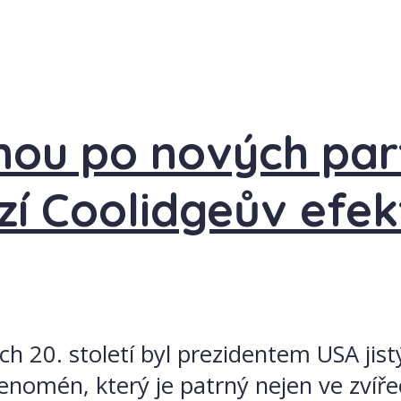
nou po nových pa
zí Coolidgeův efek
ch 20. století byl prezidentem USA jist
omén, který je patrný nejen ve zvířecí ř