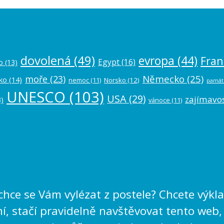
dovolená
(49)
evropa
(44)
Fran
Egypt
(16)
o
(13)
Německo
(25)
moře
(23)
ko
(14)
nemoc
(11)
Norsko
(12)
památ
UNESCO
(103)
USA
(29)
zajímavos
)
vánoce
(11)
echce se Vám vylézat z postele? Chcete výk
, stačí pravidelně navštěvovat tento web,