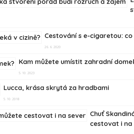
s
Cestování s e-cigaretou: co
26. 6. 2020
Kam můžete umístit zahradní dome
5. 10. 2023
Lucca, krása skrytá za hradbami
5. 10. 2018
Chuť Skandin
cestovat i na