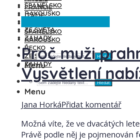
ŠPANĚLSKO
FRANCIE
RAKOUSKO
ITÁLIE
Česká republika
Ze světa
ŘECKO
MAĎARSKO
ZE SVĚTA
ŠPANĚLSKO
ZÁHADY
RAKOUSKO
Proč muži prah
ŘECKO
ZE SVĚTA
Hledat
ZÁHADY
Menu
Vysvětlení nabí
Hledat
Menu
Jana Horká
Přidat komentář
Možná víte, že ve dvacátých lete
Právě podle něj je pojmenován fen