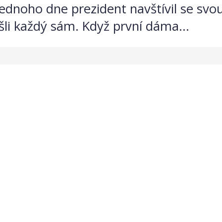
 jednoho dne prezident navštívil se sv
šli každý sám. Když první dáma...