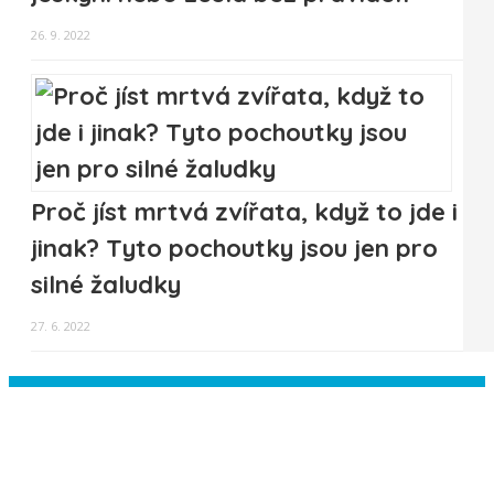
26. 9. 2022
Proč jíst mrtvá zvířata, když to jde i
jinak? Tyto pochoutky jsou jen pro
silné žaludky
27. 6. 2022
Instagram has returned empty data.
Please authorize your Instagram
account in the
plugin settings
.