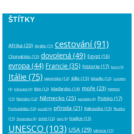
ŠTÍTKY
cestování
(91)
Afrika
(20)
Anglie
(11)
dovolená
(49)
Egypt
(16)
Chorvatsko
(13)
evropa
(44)
Francie
(35)
historie
(17)
hory
(9)
Itálie
(75)
jídlo
(15)
japonsko
(12)
letadlo
(12)
Londýn
moře
(23)
Maďarsko
(14)
léto
(12)
nemoc
(9)
lyžování
(9)
Německo
(25)
Polsko
(17)
(11)
Norsko
(12)
památky
(8)
příroda
(21)
Rakousko
(13)
Rusko
Portugalsko
(10)
poušť
(9)
tradice
(13)
(11)
smrt
(12)
tipy
(9)
Slovensko
(8)
UNESCO
(103)
USA
(29)
vánoce
(11)