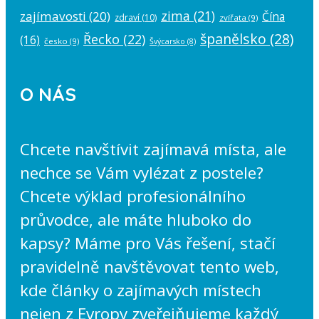
zima
(21)
zajímavosti
(20)
Čína
zdraví
(10)
zvířata
(9)
španělsko
(28)
Řecko
(22)
(16)
česko
(9)
Švýcarsko
(8)
O NÁS
Chcete navštívit zajímavá místa, ale
nechce se Vám vylézat z postele?
Chcete výklad profesionálního
průvodce, ale máte hluboko do
kapsy? Máme pro Vás řešení, stačí
pravidelně navštěvovat tento web,
kde články o zajímavých místech
nejen z Evropy zveřejňujeme každý