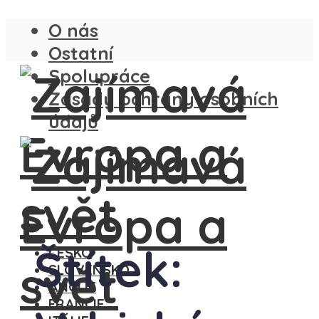
O nás
Ostatní
Spolupráce
Zásady ochrany osobních
údajů
Štítek:
ČESKO
SLOVENSKO
ANGLIE
FRANCIE