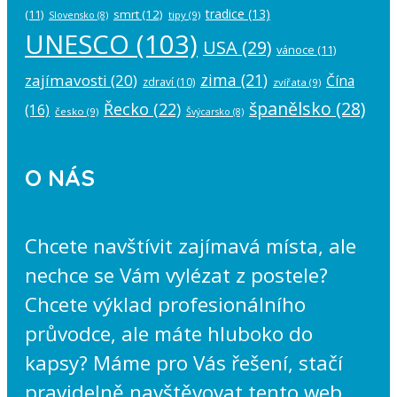
tradice
(13)
(11)
smrt
(12)
tipy
(9)
Slovensko
(8)
UNESCO
(103)
USA
(29)
vánoce
(11)
zima
(21)
zajímavosti
(20)
Čína
zdraví
(10)
zvířata
(9)
španělsko
(28)
Řecko
(22)
(16)
česko
(9)
Švýcarsko
(8)
O NÁS
Chcete navštívit zajímavá místa, ale
nechce se Vám vylézat z postele?
Chcete výklad profesionálního
průvodce, ale máte hluboko do
kapsy? Máme pro Vás řešení, stačí
pravidelně navštěvovat tento web,