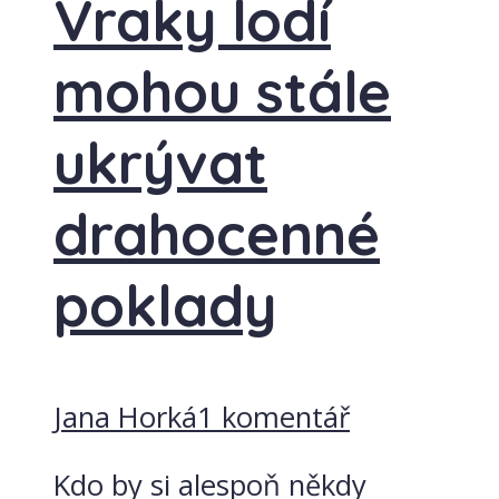
Vraky lodí
mohou stále
ukrývat
drahocenné
poklady
Jana Horká
1 komentář
Kdo by si alespoň někdy