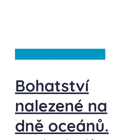
Anglie
Španělsko
Ze světa
Bohatství
nalezené na
dně oceánů.