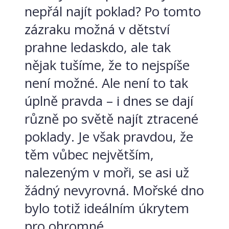
nepřál najít poklad? Po tomto
zázraku možná v dětství
prahne ledaskdo, ale tak
nějak tušíme, že to nejspíše
není možné. Ale není to tak
úplně pravda – i dnes se dají
různě po světě najít ztracené
poklady. Je však pravdou, že
těm vůbec největším,
nalezeným v moři, se asi už
žádný nevyrovná. Mořské dno
bylo totiž ideálním úkrytem
pro ohromné...