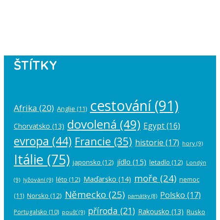
Please authorize your Instagram
account in the
plugin settings
.
ŠTÍTKY
cestování
(91)
Afrika
(20)
Anglie
(11)
dovolená
(49)
Egypt
(16)
Chorvatsko
(13)
evropa
(44)
Francie
(35)
historie
(17)
hory
(9)
Itálie
(75)
jídlo
(15)
japonsko
(12)
letadlo
(12)
Londýn
moře
(24)
Maďarsko
(14)
léto
(12)
nemoc
(9)
lyžování
(9)
Německo
(25)
Polsko
(17)
(11)
Norsko
(12)
památky
(8)
příroda
(21)
Rakousko
(13)
Rusko
Portugalsko
(10)
poušť
(9)