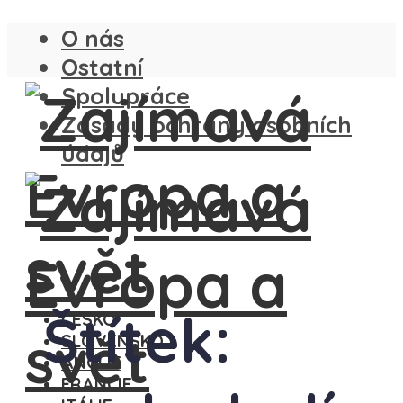
O nás
Ostatní
Spolupráce
Zásady ochrany osobních
údajů
Štítek:
ČESKO
SLOVENSKO
ANGLIE
FRANCIE