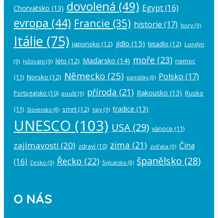
dovolená
(49)
Egypt
(16)
Chorvatsko
(13)
evropa
(44)
Francie
(35)
historie
(17)
hory
(9)
Itálie
(75)
jídlo
(15)
japonsko
(12)
letadlo
(12)
Londýn
moře
(23)
Maďarsko
(14)
léto
(12)
nemoc
(9)
lyžování
(9)
Německo
(25)
Polsko
(17)
(11)
Norsko
(12)
památky
(8)
příroda
(21)
Rakousko
(13)
Rusko
Portugalsko
(10)
poušť
(9)
tradice
(13)
(11)
smrt
(12)
tipy
(9)
Slovensko
(8)
UNESCO
(103)
USA
(29)
vánoce
(11)
zima
(21)
zajímavosti
(20)
Čína
zdraví
(10)
zvířata
(9)
španělsko
(28)
Řecko
(22)
(16)
česko
(9)
Švýcarsko
(8)
O NÁS