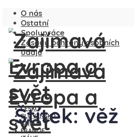
O nás
Ostatní
Spolupráce
Zásady ochrany osobních
údajů
Štítek: věž
ČESKO
SLOVENSKO
ANGLIE
FRANCIE