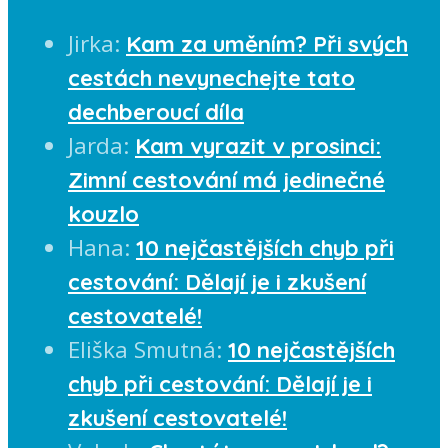
Jirka
:
Kam za uměním? Při svých
cestách nevynechejte tato
dechberoucí díla
Jarda
:
Kam vyrazit v prosinci:
Zimní cestování má jedinečné
kouzlo
Hana
:
10 nejčastějších chyb při
cestování: Dělají je i zkušení
cestovatelé!
Eliška Smutná
:
10 nejčastějších
chyb při cestování: Dělají je i
zkušení cestovatelé!