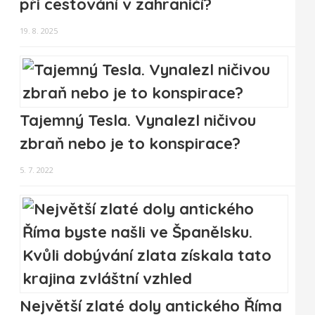
při cestování v zahraničí?
19. 8. 2025
Tajemný Tesla. Vynalezl ničivou
zbraň nebo je to konspirace?
5. 7. 2022
Největší zlaté doly antického Říma