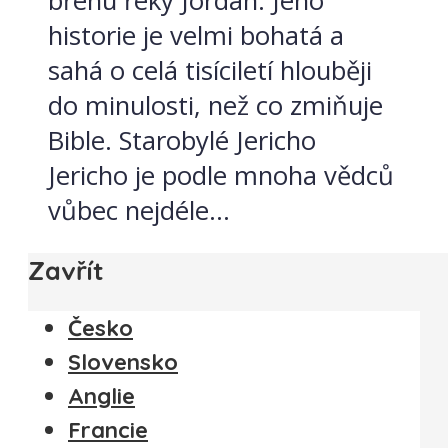
břehu řeky Jordán. Jeho
historie je velmi bohatá a
sahá o celá tisíciletí hlouběji
do minulosti, než co zmiňuje
Bible. Starobylé Jericho
Jericho je podle mnoha vědců
vůbec nejdéle...
Zavřít
Česko
Slovensko
Anglie
Francie