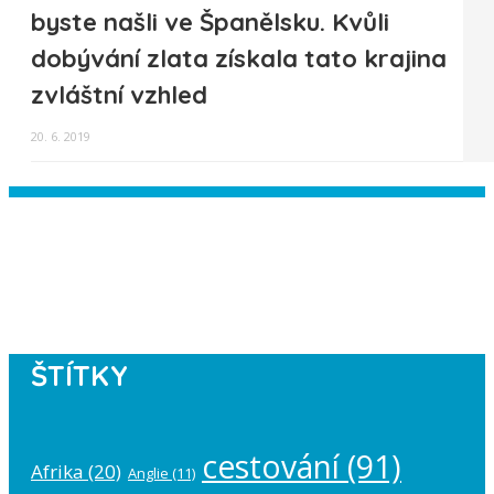
byste našli ve Španělsku. Kvůli
dobývání zlata získala tato krajina
zvláštní vzhled
20. 6. 2019
Instagram has returned empty data.
Please authorize your Instagram
account in the
plugin settings
.
ŠTÍTKY
cestování
(91)
Afrika
(20)
Anglie
(11)