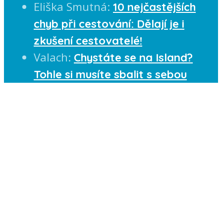
Eliška Smutná
:
10 nejčastějších
chyb při cestování: Dělají je i
zkušení cestovatelé!
Valach
:
Chystáte se na Island?
Tohle si musíte sbalit s sebou