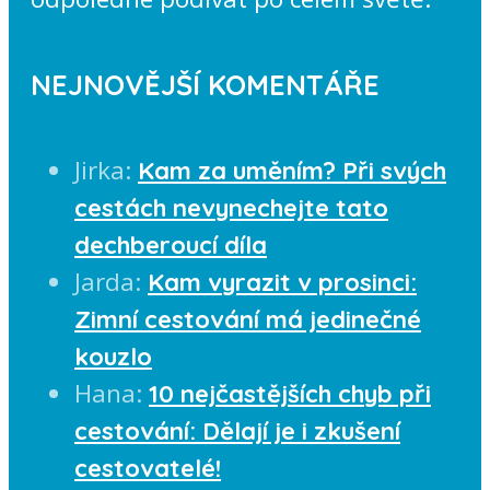
NEJNOVĚJŠÍ KOMENTÁŘE
Jirka
:
Kam za uměním? Při svých
cestách nevynechejte tato
dechberoucí díla
Jarda
:
Kam vyrazit v prosinci:
Zimní cestování má jedinečné
kouzlo
Hana
:
10 nejčastějších chyb při
cestování: Dělají je i zkušení
cestovatelé!