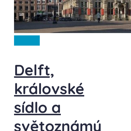
Ostatní
Delft,
královské
sídlo a
světoznámý