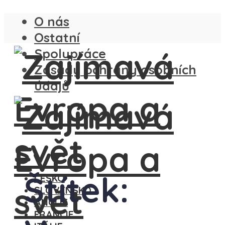
O nás
Ostatní
Spolupráce
Zásady ochrany osobních
údajů
Štítek:
ČESKO
SLOVENSKO
ANGLIE
FRANCIE