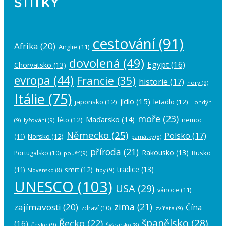
ŠTÍTKY
cestování
(91)
Afrika
(20)
Anglie
(11)
dovolená
(49)
Egypt
(16)
Chorvatsko
(13)
evropa
(44)
Francie
(35)
historie
(17)
hory
(9)
Itálie
(75)
jídlo
(15)
japonsko
(12)
letadlo
(12)
Londýn
moře
(23)
Maďarsko
(14)
léto
(12)
nemoc
(9)
lyžování
(9)
Německo
(25)
Polsko
(17)
(11)
Norsko
(12)
památky
(8)
příroda
(21)
Rakousko
(13)
Rusko
Portugalsko
(10)
poušť
(9)
tradice
(13)
(11)
smrt
(12)
tipy
(9)
Slovensko
(8)
UNESCO
(103)
USA
(29)
vánoce
(11)
zima
(21)
zajímavosti
(20)
Čína
zdraví
(10)
zvířata
(9)
španělsko
(28)
Řecko
(22)
(16)
česko
(9)
Švýcarsko
(8)