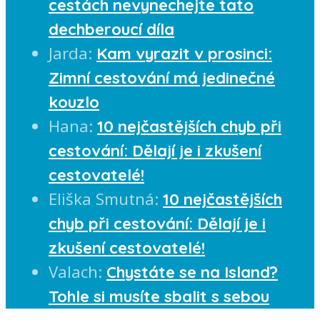
cestách nevynechejte tato
dechberoucí díla
Jarda
:
Kam vyrazit v prosinci:
Zimní cestování má jedinečné
kouzlo
Hana
:
10 nejčastějších chyb při
cestování: Dělají je i zkušení
cestovatelé!
Eliška Smutná
:
10 nejčastějších
chyb při cestování: Dělají je i
zkušení cestovatelé!
Valach
:
Chystáte se na Island?
Tohle si musíte sbalit s sebou