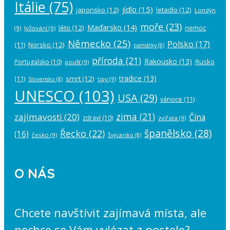
Itálie
(75)
jídlo
(15)
japonsko
(12)
letadlo
(12)
Londýn
moře
(23)
Maďarsko
(14)
léto
(12)
nemoc
(9)
lyžování
(9)
Německo
(25)
Polsko
(17)
(11)
Norsko
(12)
památky
(8)
příroda
(21)
Rakousko
(13)
Rusko
Portugalsko
(10)
poušť
(9)
tradice
(13)
(11)
smrt
(12)
tipy
(9)
Slovensko
(8)
UNESCO
(103)
USA
(29)
vánoce
(11)
zima
(21)
zajímavosti
(20)
Čína
zdraví
(10)
zvířata
(9)
španělsko
(28)
Řecko
(22)
(16)
česko
(9)
Švýcarsko
(8)
O NÁS
Chcete navštívit zajímavá místa, ale
nechce se Vám vylézat z postele?