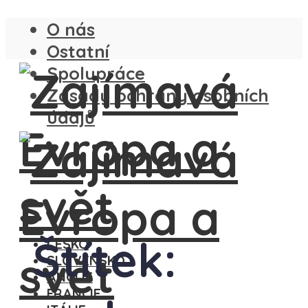
O nás
Ostatní
Spolupráce
Zásady ochrany osobních
údajů
Štítek:
ČESKO
SLOVENSKO
ANGLIE
FRANCIE