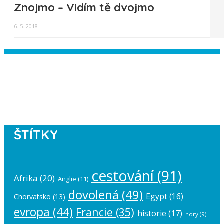
Znojmo – Vidím tě dvojmo
6. 5. 2018
Instagram has returned empty data.
Please authorize your Instagram
account in the
plugin settings
.
ŠTÍTKY
cestování
(91)
Afrika
(20)
Anglie
(11)
dovolená
(49)
Egypt
(16)
Chorvatsko
(13)
evropa
(44)
Francie
(35)
historie
(17)
hory
(9)