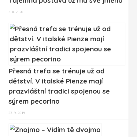
Tajemná postava už má své jméno
3. 8. 2020
Přesná trefa se trénuje už od
dětství. V italské Pienze mají
prazvláštní tradici spojenou se
sýrem pecorino
23. 9. 2019