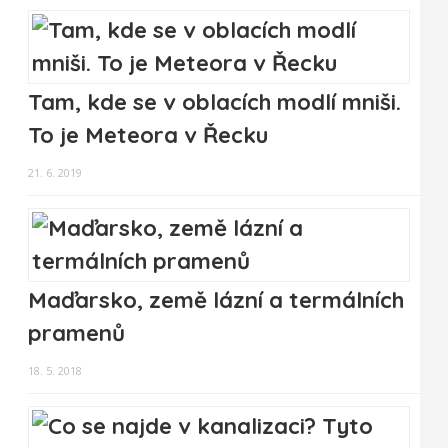
Tam, kde se v oblacích modlí mniši.
To je Meteora v Řecku
21. 6. 2019
Maďarsko, země lázní a termálních
pramenů
18. 5. 2018