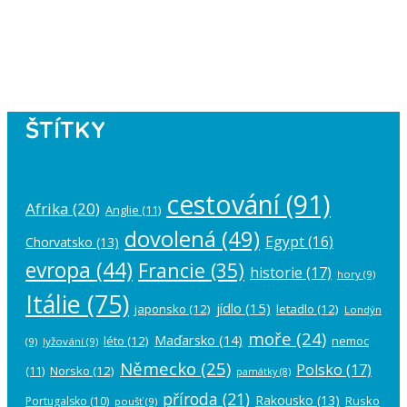
Please authorize your Instagram
account in the
plugin settings
.
ŠTÍTKY
cestování
(91)
Afrika
(20)
Anglie
(11)
dovolená
(49)
Egypt
(16)
Chorvatsko
(13)
evropa
(44)
Francie
(35)
historie
(17)
hory
(9)
Itálie
(75)
jídlo
(15)
japonsko
(12)
letadlo
(12)
Londýn
moře
(24)
Maďarsko
(14)
léto
(12)
nemoc
(9)
lyžování
(9)
Německo
(25)
Polsko
(17)
(11)
Norsko
(12)
památky
(8)
příroda
(21)
Rakousko
(13)
Rusko
Portugalsko
(10)
poušť
(9)