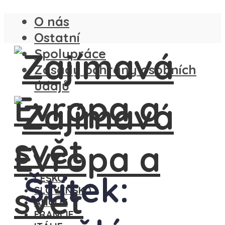
O nás
Ostatní
Spolupráce
Zásady ochrany osobních
údajů
Štítek:
ČESKO
SLOVENSKO
ANGLIE
FRANCIE