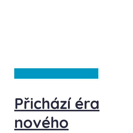
Česká republika
Ze světa
Přichází éra
nového