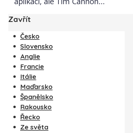
aplikací, ale Tim Cannon...
Zavřít
Česko
Slovensko
Anglie
Francie
Itálie
Maďarsko
Španělsko
Rakousko
Řecko
Ze světa