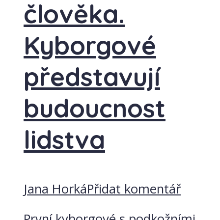
člověka.
Kyborgové
představují
budoucnost
lidstva
Jana Horká
Přidat komentář
První kyborgové s podkožními