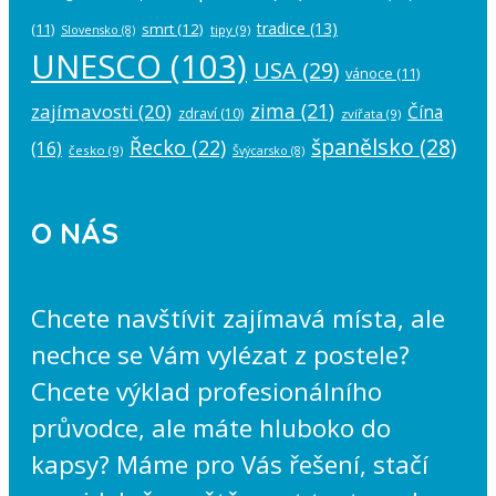
tradice
(13)
(11)
smrt
(12)
tipy
(9)
Slovensko
(8)
UNESCO
(103)
USA
(29)
vánoce
(11)
zima
(21)
zajímavosti
(20)
Čína
zdraví
(10)
zvířata
(9)
španělsko
(28)
Řecko
(22)
(16)
česko
(9)
Švýcarsko
(8)
O NÁS
Chcete navštívit zajímavá místa, ale
nechce se Vám vylézat z postele?
Chcete výklad profesionálního
průvodce, ale máte hluboko do
kapsy? Máme pro Vás řešení, stačí