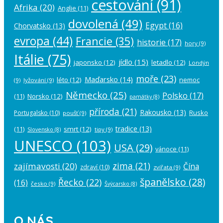
cestování
(91)
Afrika
(20)
Anglie
(11)
dovolená
(49)
Egypt
(16)
Chorvatsko
(13)
evropa
(44)
Francie
(35)
historie
(17)
hory
(9)
Itálie
(75)
jídlo
(15)
japonsko
(12)
letadlo
(12)
Londýn
moře
(23)
Maďarsko
(14)
léto
(12)
nemoc
(9)
lyžování
(9)
Německo
(25)
Polsko
(17)
(11)
Norsko
(12)
památky
(8)
příroda
(21)
Rakousko
(13)
Rusko
Portugalsko
(10)
poušť
(9)
tradice
(13)
(11)
smrt
(12)
tipy
(9)
Slovensko
(8)
UNESCO
(103)
USA
(29)
vánoce
(11)
zima
(21)
zajímavosti
(20)
Čína
zdraví
(10)
zvířata
(9)
španělsko
(28)
Řecko
(22)
(16)
česko
(9)
Švýcarsko
(8)
O NÁS