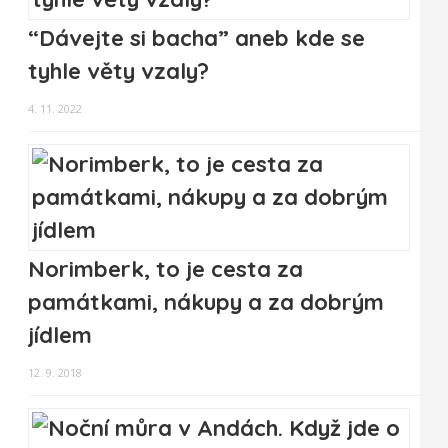
“Dávejte si bacha” aneb kde se
tyhle věty vzaly?
4. 11. 2022
Norimberk, to je cesta za
památkami, nákupy a za dobrým
jídlem
12. 9. 2018