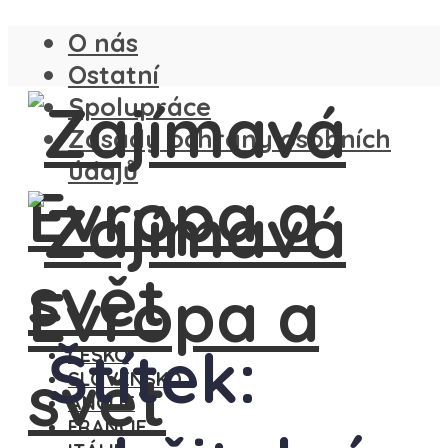
O nás
Ostatní
Spolupráce
Zásady ochrany osobních
údajů
Štítek:
ČESKO
SLOVENSKO
ANGLIE
FRANCIE