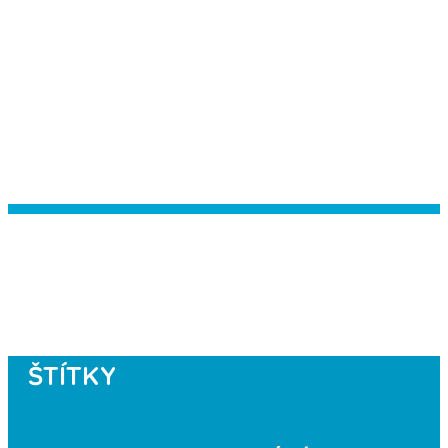
Instagram has returned empty data.
Please authorize your Instagram
account in the
plugin settings
.
ŠTÍTKY