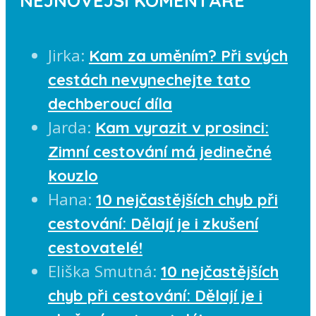
NEJNOVĚJŠÍ KOMENTÁŘE
Jirka
:
Kam za uměním? Při svých
cestách nevynechejte tato
dechberoucí díla
Jarda
:
Kam vyrazit v prosinci:
Zimní cestování má jedinečné
kouzlo
Hana
:
10 nejčastějších chyb při
cestování: Dělají je i zkušení
cestovatelé!
Eliška Smutná
:
10 nejčastějších
chyb při cestování: Dělají je i