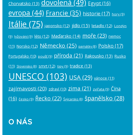
dovolená
(49)
Egypt
(16)
Chorvatsko
(13)
evropa
(44)
Francie
(35)
historie
(17)
hory
(9)
Itálie
(75)
jídlo
(15)
japonsko
(12)
letadlo
(12)
Londýn
moře
(23)
Maďarsko
(14)
léto
(12)
nemoc
(9)
lyžování
(9)
Německo
(25)
Polsko
(17)
(11)
Norsko
(12)
památky
(8)
příroda
(21)
Rakousko
(13)
Rusko
Portugalsko
(10)
poušť
(9)
tradice
(13)
(11)
smrt
(12)
tipy
(9)
Slovensko
(8)
UNESCO
(103)
USA
(29)
vánoce
(11)
zima
(21)
zajímavosti
(20)
Čína
zdraví
(10)
zvířata
(9)
španělsko
(28)
Řecko
(22)
(16)
česko
(9)
Švýcarsko
(8)
O NÁS