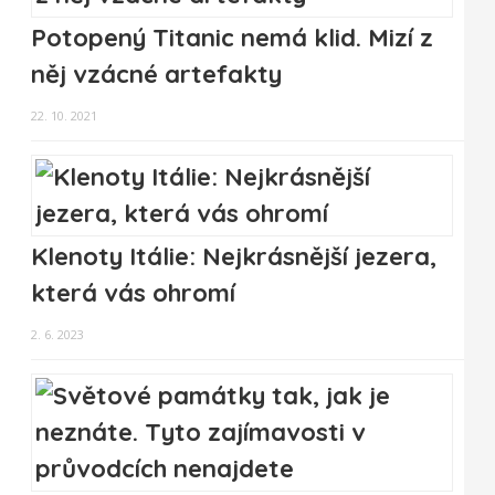
Potopený Titanic nemá klid. Mizí z
něj vzácné artefakty
22. 10. 2021
Klenoty Itálie: Nejkrásnější jezera,
která vás ohromí
2. 6. 2023