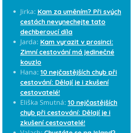
Jirka
:
Kam za uměním? Při svých
cestách nevynechejte tato
dechberoucí díla
Jarda
:
Kam vyrazit v prosinci:
Zimní cestování má jedinečné
kouzlo
Hana
:
10 nejčastějších chyb při
cestování: Dělají je i zkušení
cestovatelé!
Eliška Smutná
:
10 nejčastějších
chyb při cestování: Dělají je i
zkušení cestovatelé!
Valach
:
Chystáte se na Island?