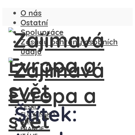
O nás
Ostatní
Spolupráce
Zásady ochrany osobních
údajů
Štítek:
ČESKO
SLOVENSKO
ANGLIE
FRANCIE