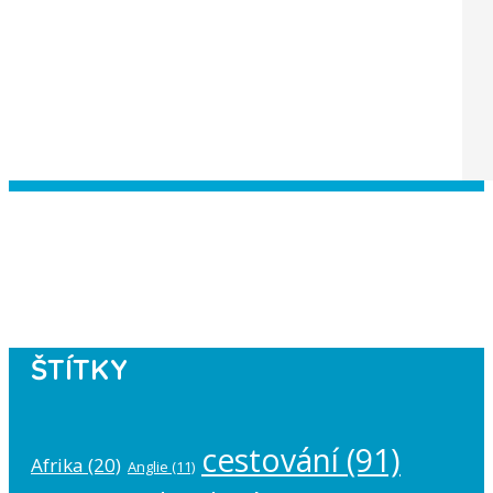
Instagram has returned empty data.
Please authorize your Instagram
account in the
plugin settings
.
ŠTÍTKY
cestování
(91)
Afrika
(20)
Anglie
(11)