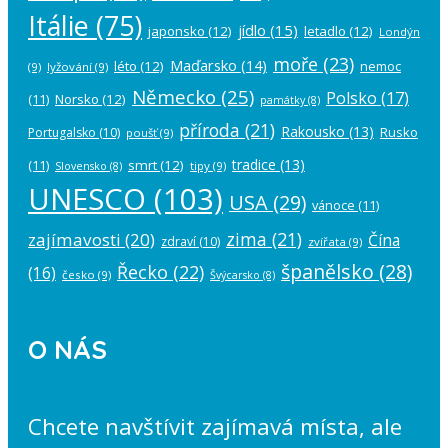
Itálie
(75)
jídlo
(15)
japonsko
(12)
letadlo
(12)
Londýn
moře
(23)
Maďarsko
(14)
léto
(12)
nemoc
(9)
lyžování
(9)
Německo
(25)
Polsko
(17)
(11)
Norsko
(12)
památky
(8)
příroda
(21)
Rakousko
(13)
Rusko
Portugalsko
(10)
poušť
(9)
tradice
(13)
(11)
smrt
(12)
tipy
(9)
Slovensko
(8)
UNESCO
(103)
USA
(29)
vánoce
(11)
zima
(21)
zajímavosti
(20)
Čína
zdraví
(10)
zvířata
(9)
španělsko
(28)
Řecko
(22)
(16)
česko
(9)
Švýcarsko
(8)
O NÁS
Chcete navštívit zajímavá místa, ale