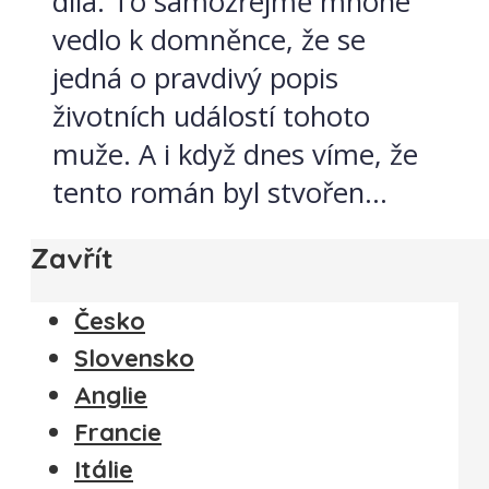
díla. To samozřejmě mnohé
vedlo k domněnce, že se
jedná o pravdivý popis
životních událostí tohoto
muže. A i když dnes víme, že
tento román byl stvořen...
Zavřít
Česko
Slovensko
Anglie
Francie
Itálie