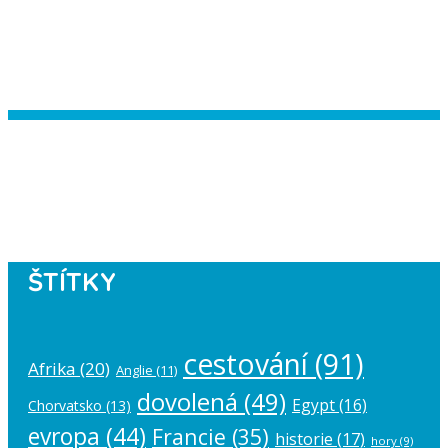
Instagram has returned empty data.
Please authorize your Instagram
account in the
plugin settings
.
ŠTÍTKY
cestování
(91)
Afrika
(20)
Anglie
(11)
dovolená
(49)
Egypt
(16)
Chorvatsko
(13)
evropa
(44)
Francie
(35)
historie
(17)
hory
(9)