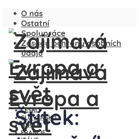
O nás
Ostatní
Spolupráce
Zásady ochrany osobních
údajů
Štítek:
ČESKO
SLOVENSKO
ANGLIE
FRANCIE