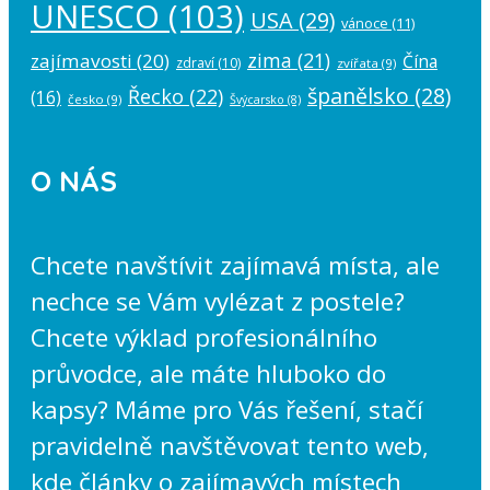
UNESCO
(103)
USA
(29)
vánoce
(11)
zima
(21)
zajímavosti
(20)
Čína
zdraví
(10)
zvířata
(9)
španělsko
(28)
Řecko
(22)
(16)
česko
(9)
Švýcarsko
(8)
O NÁS
Chcete navštívit zajímavá místa, ale
nechce se Vám vylézat z postele?
Chcete výklad profesionálního
průvodce, ale máte hluboko do
kapsy? Máme pro Vás řešení, stačí
pravidelně navštěvovat tento web,
kde články o zajímavých místech