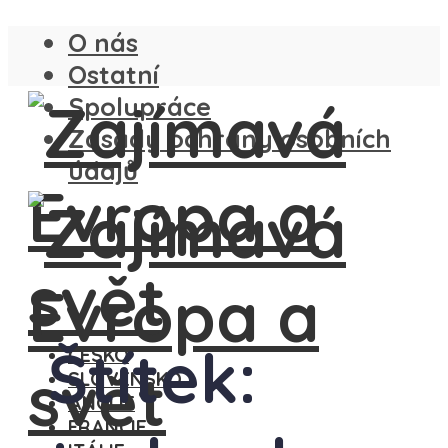
O nás
Ostatní
Spolupráce
Zásady ochrany osobních
údajů
Štítek:
ČESKO
SLOVENSKO
ANGLIE
FRANCIE