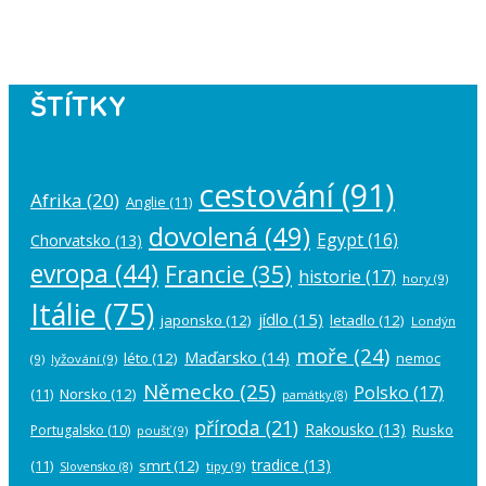
account in the
plugin settings
.
ŠTÍTKY
cestování
(91)
Afrika
(20)
Anglie
(11)
dovolená
(49)
Egypt
(16)
Chorvatsko
(13)
evropa
(44)
Francie
(35)
historie
(17)
hory
(9)
Itálie
(75)
jídlo
(15)
japonsko
(12)
letadlo
(12)
Londýn
moře
(24)
Maďarsko
(14)
léto
(12)
nemoc
(9)
lyžování
(9)
Německo
(25)
Polsko
(17)
(11)
Norsko
(12)
památky
(8)
příroda
(21)
Rakousko
(13)
Rusko
Portugalsko
(10)
poušť
(9)
tradice
(13)
(11)
smrt
(12)
tipy
(9)
Slovensko
(8)