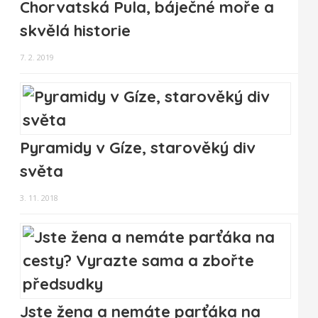
Chorvatská Pula, báječné moře a
skvělá historie
7. 2. 2019
Pyramidy v Gíze, starověký div
světa
3. 11. 2018
Jste žena a nemáte parťáka na