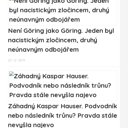
Není Göring jako Göring. Jeden byl
nacistickým zločincem, druhý
neúnavným odbojářem
25. 12. 2019
Záhadný Kaspar Hauser. Podvodník
nebo následník trůnu? Pravda stále
nevyšla najevo