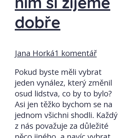
nim si žijeme
dobře
Jana Horká
1 komentář
Pokud byste měli vybrat
jeden vynález, který změnil
osud lidstva, co by to bylo?
Asi jen těžko bychom se na
jednom všichni shodli. Každý
z nás považuje za důležité
něco jiného, a navíc vybrat