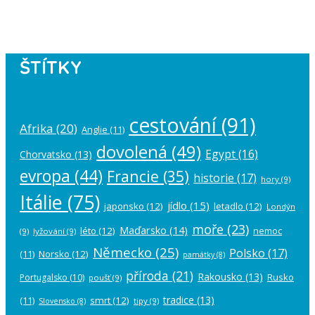
account in the
plugin settings
.
ŠTÍTKY
cestování
(91)
Afrika
(20)
Anglie
(11)
dovolená
(49)
Egypt
(16)
Chorvatsko
(13)
evropa
(44)
Francie
(35)
historie
(17)
hory
(9)
Itálie
(75)
jídlo
(15)
japonsko
(12)
letadlo
(12)
Londýn
moře
(23)
Maďarsko
(14)
léto
(12)
nemoc
(9)
lyžování
(9)
Německo
(25)
Polsko
(17)
(11)
Norsko
(12)
památky
(8)
příroda
(21)
Rakousko
(13)
Rusko
Portugalsko
(10)
poušť
(9)
tradice
(13)
(11)
smrt
(12)
tipy
(9)
Slovensko
(8)