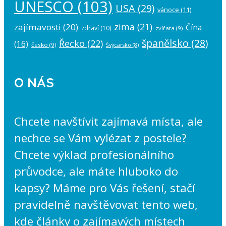
UNESCO
(103)
USA
(29)
vánoce
(11)
zima
(21)
zajímavosti
(20)
Čína
zdraví
(10)
zvířata
(9)
španělsko
(28)
Řecko
(22)
(16)
česko
(9)
Švýcarsko
(8)
O NÁS
Chcete navštívit zajímavá místa, ale
nechce se Vám vylézat z postele?
Chcete výklad profesionálního
průvodce, ale máte hluboko do
kapsy? Máme pro Vás řešení, stačí
pravidelně navštěvovat tento web,
kde články o zajímavých místech