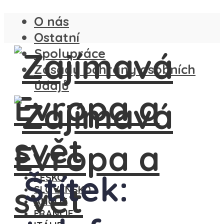
O nás
Ostatní
Spolupráce
Zásady ochrany osobních
údajů
Štítek:
ČESKO
SLOVENSKO
ANGLIE
FRANCIE