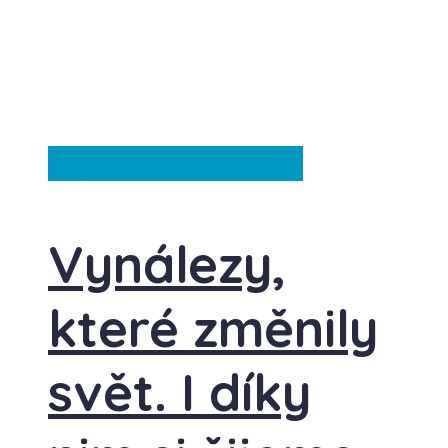
Anglie
Francie
Ze světa
Vynálezy,
které změnily
svět. I díky