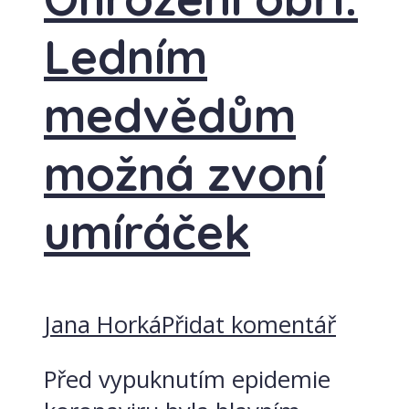
Ledním
medvědům
možná zvoní
umíráček
Jana Horká
Přidat komentář
Před vypuknutím epidemie