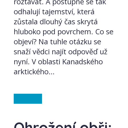
roztávat. A postupně se tak
odhalují tajemství, která
zůstala dlouhý čas skrytá
hluboko pod povrchem. Co se
objeví? Na tuhle otázku se
snaží vědci najít odpověď už
nyní. V oblasti Kanadského
arktického...
Ze světa
Ohrožení obři: