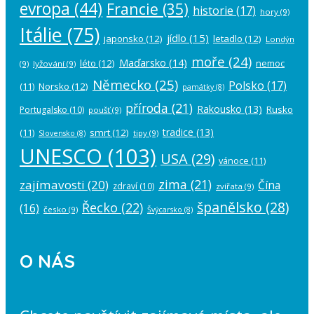
evropa
(44)
Francie
(35)
historie
(17)
hory
(9)
Itálie
(75)
jídlo
(15)
japonsko
(12)
letadlo
(12)
Londýn
moře
(24)
Maďarsko
(14)
léto
(12)
nemoc
(9)
lyžování
(9)
Německo
(25)
Polsko
(17)
(11)
Norsko
(12)
památky
(8)
příroda
(21)
Rakousko
(13)
Rusko
Portugalsko
(10)
poušť
(9)
tradice
(13)
(11)
smrt
(12)
tipy
(9)
Slovensko
(8)
UNESCO
(103)
USA
(29)
vánoce
(11)
zima
(21)
zajímavosti
(20)
Čína
zdraví
(10)
zvířata
(9)
španělsko
(28)
Řecko
(22)
(16)
česko
(9)
Švýcarsko
(8)
O NÁS