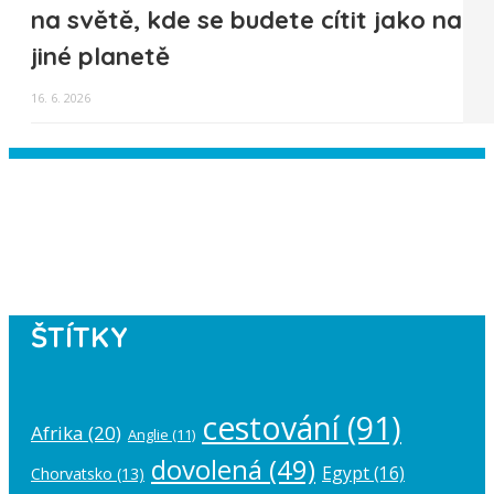
na světě, kde se budete cítit jako na
jiné planetě
16. 6. 2026
Instagram has returned empty data.
Please authorize your Instagram
account in the
plugin settings
.
ŠTÍTKY
cestování
(91)
Afrika
(20)
Anglie
(11)
dovolená
(49)
Egypt
(16)
Chorvatsko
(13)