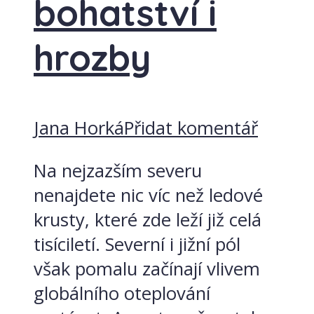
bohatství i
hrozby
Jana Horká
Přidat komentář
Na nejzazším severu
nenajdete nic víc než ledové
krusty, které zde leží již celá
tisíciletí. Severní i jižní pól
však pomalu začínají vlivem
globálního oteplování