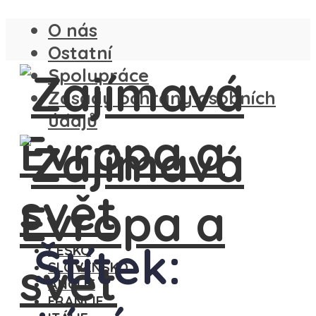
O nás
Ostatní
Spolupráce
Zásady ochrany osobních
údajů
Štítek:
ČESKO
SLOVENSKO
ANGLIE
FRANCIE