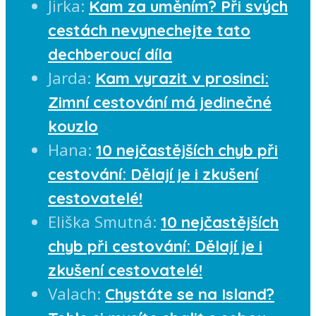
Jirka
:
Kam za uměním? Při svých
cestách nevynechejte tato
dechberoucí díla
Jarda
:
Kam vyrazit v prosinci:
Zimní cestování má jedinečné
kouzlo
Hana
:
10 nejčastějších chyb při
cestování: Dělají je i zkušení
cestovatelé!
Eliška Smutná
:
10 nejčastějších
chyb při cestování: Dělají je i
zkušení cestovatelé!
Valach
:
Chystáte se na Island?