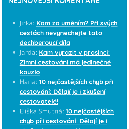
NEJNOVĚJŠÍ KOMENTÁŘE
Jirka
:
Kam za uměním? Při svých
cestách nevynechejte tato
dechberoucí díla
Jarda
:
Kam vyrazit v prosinci:
Zimní cestování má jedinečné
kouzlo
Hana
:
10 nejčastějších chyb při
cestování: Dělají je i zkušení
cestovatelé!
Eliška Smutná
:
10 nejčastějších
chyb při cestování: Dělají je i