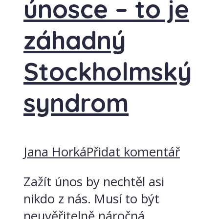
únosce – to je
záhadný
Stockholmský
syndrom
Jana Horká
Přidat komentář
Zažít únos by nechtěl asi
nikdo z nás. Musí to být
neuvěřitelně náročná