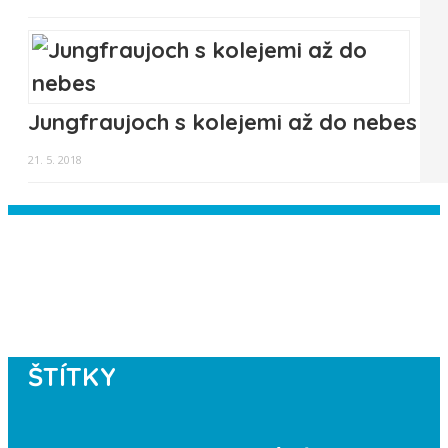
Jungfraujoch s kolejemi až do nebes
21. 5. 2018
Instagram has returned empty data.
Please authorize your Instagram
account in the
plugin settings
.
ŠTÍTKY