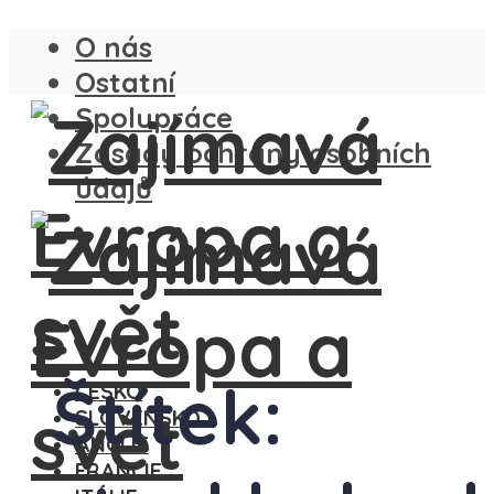
O nás
Ostatní
Spolupráce
Zásady ochrany osobních
údajů
Štítek:
ČESKO
SLOVENSKO
ANGLIE
FRANCIE