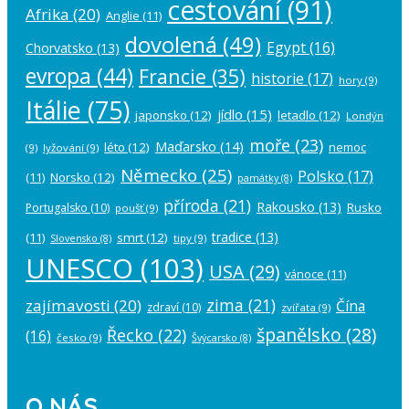
cestování
(91)
Afrika
(20)
Anglie
(11)
dovolená
(49)
Egypt
(16)
Chorvatsko
(13)
evropa
(44)
Francie
(35)
historie
(17)
hory
(9)
Itálie
(75)
jídlo
(15)
japonsko
(12)
letadlo
(12)
Londýn
moře
(23)
Maďarsko
(14)
léto
(12)
nemoc
(9)
lyžování
(9)
Německo
(25)
Polsko
(17)
(11)
Norsko
(12)
památky
(8)
příroda
(21)
Rakousko
(13)
Rusko
Portugalsko
(10)
poušť
(9)
tradice
(13)
(11)
smrt
(12)
tipy
(9)
Slovensko
(8)
UNESCO
(103)
USA
(29)
vánoce
(11)
zima
(21)
zajímavosti
(20)
Čína
zdraví
(10)
zvířata
(9)
španělsko
(28)
Řecko
(22)
(16)
česko
(9)
Švýcarsko
(8)
O NÁS