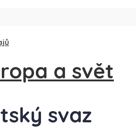
ajů
ětský svaz