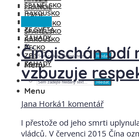
ŠPANĚLSKO
FRANCIE
RAKOUSKO
ITÁLIE
Ze světa
ŘECKO
MAĎARSKO
ZE SVĚTA
ŠPANĚLSKO
ZÁHADY
RAKOUSKO
Čingischán bdí 
ŘECKO
ZE SVĚTA
Hledat
ZÁHADY
Menu
vzbuzuje respe
Hledat
Menu
Jana Horká
1 komentář
I přestože od jeho smrti uplynula
vládců. V červenci 2015 Čína ozn