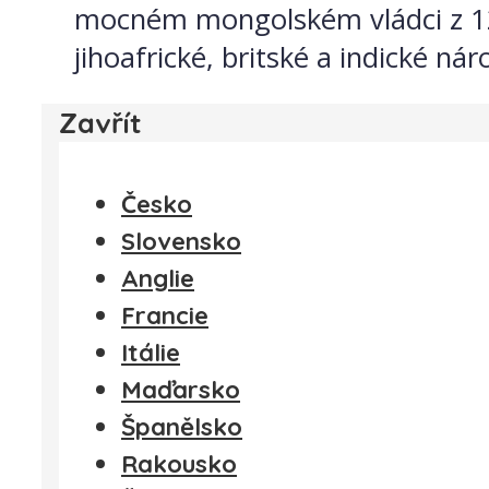
mocném mongolském vládci z 12. a 
jihoafrické, britské a indické národ
Zavřít
Česko
Slovensko
Anglie
Francie
Itálie
Maďarsko
Španělsko
Rakousko