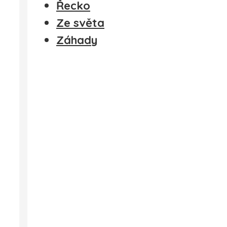
Řecko
Ze světa
Záhady