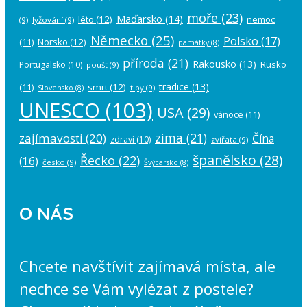
moře
(23)
Maďarsko
(14)
léto
(12)
nemoc
(9)
lyžování
(9)
Německo
(25)
Polsko
(17)
(11)
Norsko
(12)
památky
(8)
příroda
(21)
Rakousko
(13)
Rusko
Portugalsko
(10)
poušť
(9)
tradice
(13)
(11)
smrt
(12)
tipy
(9)
Slovensko
(8)
UNESCO
(103)
USA
(29)
vánoce
(11)
zima
(21)
zajímavosti
(20)
Čína
zdraví
(10)
zvířata
(9)
španělsko
(28)
Řecko
(22)
(16)
česko
(9)
Švýcarsko
(8)
O NÁS
Chcete navštívit zajímavá místa, ale
nechce se Vám vylézat z postele?