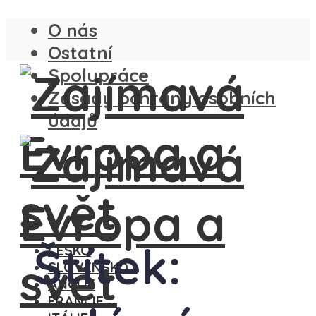
O nás
Ostatní
Spolupráce
Zásady ochrany osobních
údajů
Štítek:
ČESKO
SLOVENSKO
ANGLIE
FRANCIE