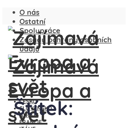
O nás
Ostatní
Spolupráce
Zásady ochrany osobních
údajů
Štítek:
ČESKO
SLOVENSKO
ANGLIE
FRANCIE