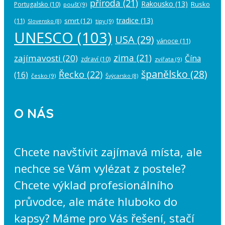
příroda
(21)
Rakousko
(13)
Rusko
Portugalsko
(10)
poušť
(9)
tradice
(13)
(11)
smrt
(12)
tipy
(9)
Slovensko
(8)
UNESCO
(103)
USA
(29)
vánoce
(11)
zima
(21)
zajímavosti
(20)
Čína
zdraví
(10)
zvířata
(9)
španělsko
(28)
Řecko
(22)
(16)
česko
(9)
Švýcarsko
(8)
O NÁS
Chcete navštívit zajímavá místa, ale
nechce se Vám vylézat z postele?
Chcete výklad profesionálního
průvodce, ale máte hluboko do
kapsy? Máme pro Vás řešení, stačí