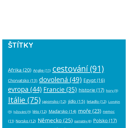
Instagram has returned empty data.
Please authorize your Instagram
account in the
plugin settings
.
ŠTÍTKY
cestování
(91)
Afrika
(20)
Anglie
(11)
dovolená
(49)
Egypt
(16)
Chorvatsko
(13)
evropa
(44)
Francie
(35)
historie
(17)
hory
(9)
Itálie
(75)
jídlo
(15)
japonsko
(12)
letadlo
(12)
Londýn
moře
(23)
Maďarsko
(14)
léto
(12)
nemoc
(9)
lyžování
(9)
Německo
(25)
Polsko
(17)
(11)
Norsko
(12)
památky
(8)