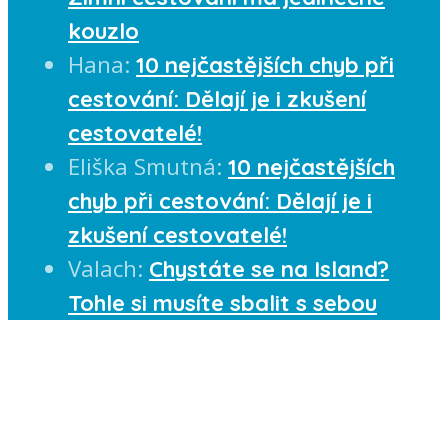
kouzlo
Hana
:
10 nejčastějších chyb při
cestování: Dělají je i zkušení
cestovatelé!
Eliška Smutná
:
10 nejčastějších
chyb při cestování: Dělají je i
zkušení cestovatelé!
Valach
:
Chystáte se na Island?
Tohle si musíte sbalit s sebou