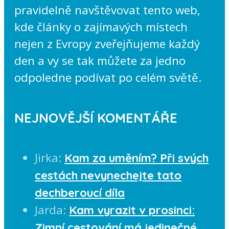
pravidelně navštěvovat tento web,
kde články o zajímavých místech
nejen z Evropy zveřejňujeme každý
den a vy se tak můžete za jedno
odpoledne podívat po celém světě.
NEJNOVĚJŠÍ KOMENTÁŘE
Jirka
:
Kam za uměním? Při svých
cestách nevynechejte tato
dechberoucí díla
Jarda
:
Kam vyrazit v prosinci:
Zimní cestování má jedinečné