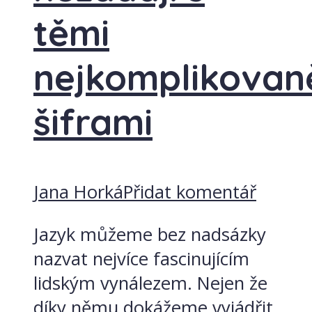
těmi
nejkomplikovaně
šiframi
Jana Horká
Přidat komentář
Jazyk můžeme bez nadsázky
nazvat nejvíce fascinujícím
lidským vynálezem. Nejen že
díky němu dokážeme vyjádřit,