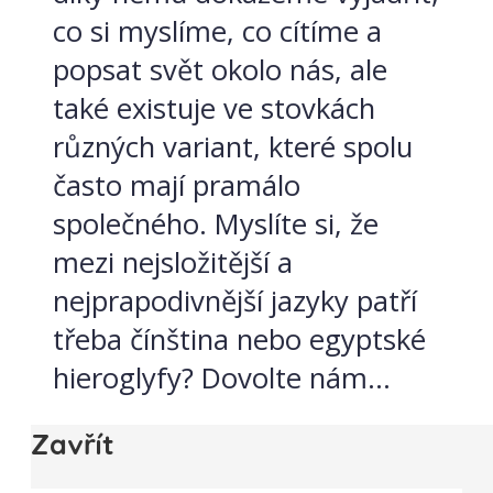
co si myslíme, co cítíme a
popsat svět okolo nás, ale
také existuje ve stovkách
různých variant, které spolu
často mají pramálo
společného. Myslíte si, že
mezi nejsložitější a
nejprapodivnější jazyky patří
třeba čínština nebo egyptské
hieroglyfy? Dovolte nám...
Zavřít