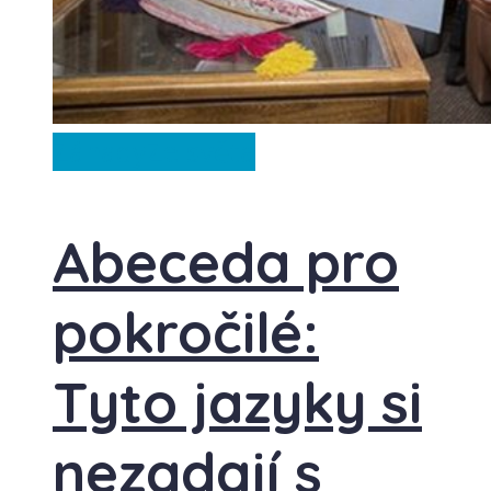
Záhady
Ze světa
Abeceda pro
pokročilé:
Tyto jazyky si
nezadají s