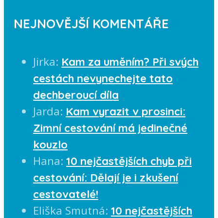
NEJNOVĚJŠÍ KOMENTÁŘE
Jirka
:
Kam za uměním? Při svých
cestách nevynechejte tato
dechberoucí díla
Jarda
:
Kam vyrazit v prosinci:
Zimní cestování má jedinečné
kouzlo
Hana
:
10 nejčastějších chyb při
cestování: Dělají je i zkušení
cestovatelé!
Eliška Smutná
:
10 nejčastějších