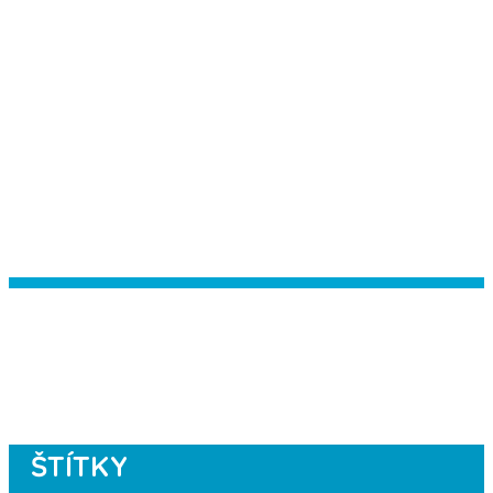
Instagram has returned empty data.
Please authorize your Instagram
account in the
plugin settings
.
ŠTÍTKY