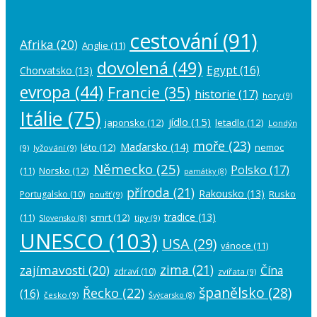
cestování
(91)
Afrika
(20)
Anglie
(11)
dovolená
(49)
Egypt
(16)
Chorvatsko
(13)
evropa
(44)
Francie
(35)
historie
(17)
hory
(9)
Itálie
(75)
jídlo
(15)
japonsko
(12)
letadlo
(12)
Londýn
moře
(23)
Maďarsko
(14)
léto
(12)
nemoc
(9)
lyžování
(9)
Německo
(25)
Polsko
(17)
(11)
Norsko
(12)
památky
(8)
příroda
(21)
Rakousko
(13)
Rusko
Portugalsko
(10)
poušť
(9)
tradice
(13)
(11)
smrt
(12)
tipy
(9)
Slovensko
(8)
UNESCO
(103)
USA
(29)
vánoce
(11)
zima
(21)
zajímavosti
(20)
Čína
zdraví
(10)
zvířata
(9)
španělsko
(28)
Řecko
(22)
(16)
česko
(9)
Švýcarsko
(8)