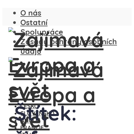
O nás
Ostatní
Spolupráce
Zásady ochrany osobních
údajů
Štítek:
ČESKO
SLOVENSKO
ANGLIE
FRANCIE