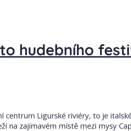
o hudebního festi
í centrum Ligurské riviéry, to je itals
eží na zajímavém místě mezi mysy Capo