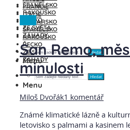
ŠPANĚLSKO
FRANCIE
RAKOUSKO
ITÁLIE
Itálie
ŘECKO
MAĎARSKO
ZE SVĚTA
ŠPANĚLSKO
ZÁHADY
RAKOUSKO
San Remo, měst
ŘECKO
ZE SVĚTA
Hledat
ZÁHADY
Menu
minulosti
Hledat
Menu
Miloš Dvořák
1 komentář
Známé klimatické lázně a kulturn
letovisko s palmami a kasinem l