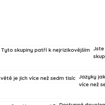
Jste
skup
Jazyky jak
více než s
Dostupná dovolená