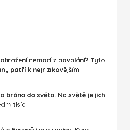
 ohrožení nemocí z povolání? Tyto
iny patří k nejrizikovějším
o brána do světa. Na světě je jich
edm tisíc
 v Evropě i pro rodinu. Kam