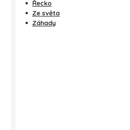
Řecko
Ze světa
Záhady