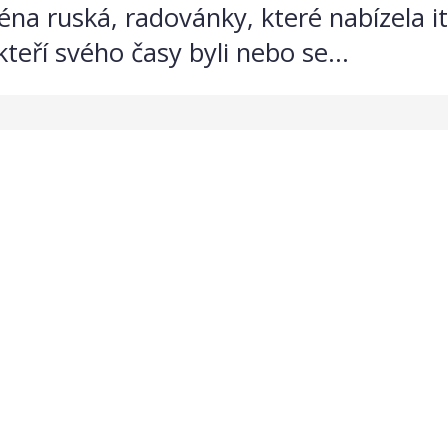
ména ruská, radovánky, které nabízela ita
teří svého časy byli nebo se...