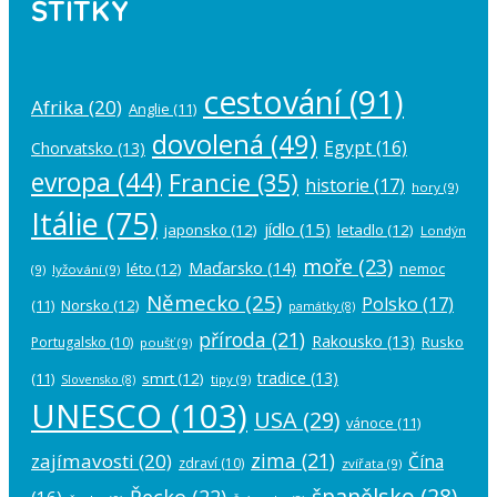
ŠTÍTKY
cestování
(91)
Afrika
(20)
Anglie
(11)
dovolená
(49)
Egypt
(16)
Chorvatsko
(13)
evropa
(44)
Francie
(35)
historie
(17)
hory
(9)
Itálie
(75)
jídlo
(15)
japonsko
(12)
letadlo
(12)
Londýn
moře
(23)
Maďarsko
(14)
léto
(12)
nemoc
(9)
lyžování
(9)
Německo
(25)
Polsko
(17)
(11)
Norsko
(12)
památky
(8)
příroda
(21)
Rakousko
(13)
Rusko
Portugalsko
(10)
poušť
(9)
tradice
(13)
(11)
smrt
(12)
tipy
(9)
Slovensko
(8)
UNESCO
(103)
USA
(29)
vánoce
(11)
zima
(21)
zajímavosti
(20)
Čína
zdraví
(10)
zvířata
(9)
španělsko
(28)
Řecko
(22)