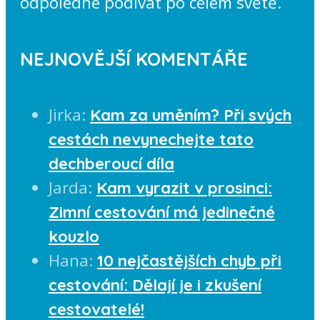
odpoledne podívat po celém světě.
NEJNOVĚJŠÍ KOMENTÁŘE
Jirka
:
Kam za uměním? Při svých
cestách nevynechejte tato
dechberoucí díla
Jarda
:
Kam vyrazit v prosinci:
Zimní cestování má jedinečné
kouzlo
Hana
:
10 nejčastějších chyb při
cestování: Dělají je i zkušení
cestovatelé!