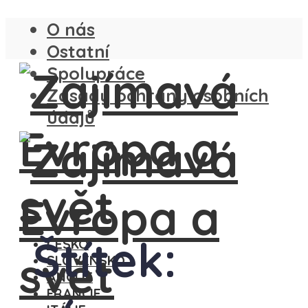
O nás
Ostatní
Spolupráce
Zásady ochrany osobních
údajů
Štítek:
ČESKO
SLOVENSKO
ANGLIE
FRANCIE