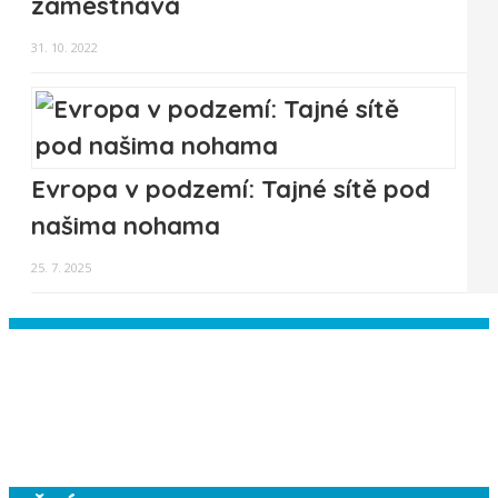
zaměstnává
31. 10. 2022
Evropa v podzemí: Tajné sítě pod
našima nohama
25. 7. 2025
Instagram has returned empty data.
Please authorize your Instagram
account in the
plugin settings
.