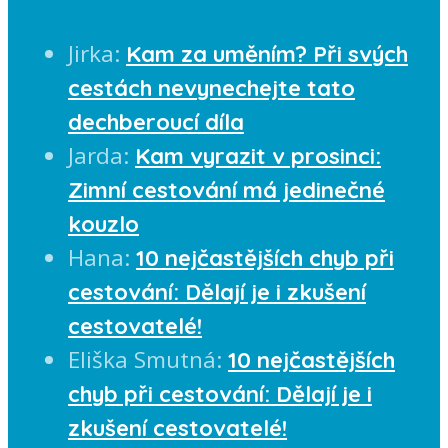
Jirka
:
Kam za uměním? Při svých
cestách nevynechejte tato
dechberoucí díla
Jarda
:
Kam vyrazit v prosinci:
Zimní cestování má jedinečné
kouzlo
Hana
:
10 nejčastějších chyb při
cestování: Dělají je i zkušení
cestovatelé!
Eliška Smutná
:
10 nejčastějších
chyb při cestování: Dělají je i
zkušení cestovatelé!