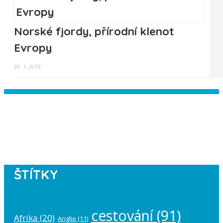
Norské fjordy, přírodní klenot
Evropy
20. 1. 2019
Instagram has returned empty data.
Please authorize your Instagram
account in the
plugin settings
.
ŠTÍTKY
cestování
(91)
Afrika
(20)
Anglie
(11)