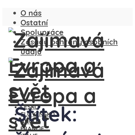
O nás
Ostatní
Spolupráce
Zásady ochrany osobních
údajů
Štítek:
ČESKO
SLOVENSKO
ANGLIE
FRANCIE