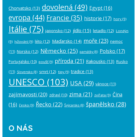
dovolená
(49)
Egypt
(16)
Chorvatsko
(13)
evropa
(44)
Francie
(35)
historie
(17)
hory
(9)
Itálie
(75)
jídlo
(15)
japonsko
(12)
letadlo
(12)
Londýn
moře
(23)
Maďarsko
(14)
léto
(12)
nemoc
(9)
lyžování
(9)
Německo
(25)
Polsko
(17)
(11)
Norsko
(12)
památky
(8)
příroda
(21)
Rakousko
(13)
Rusko
Portugalsko
(10)
poušť
(9)
tradice
(13)
(11)
smrt
(12)
tipy
(9)
Slovensko
(8)
UNESCO
(103)
USA
(29)
vánoce
(11)
zima
(21)
zajímavosti
(20)
Čína
zdraví
(10)
zvířata
(9)
španělsko
(28)
Řecko
(22)
(16)
česko
(9)
Švýcarsko
(8)
O NÁS