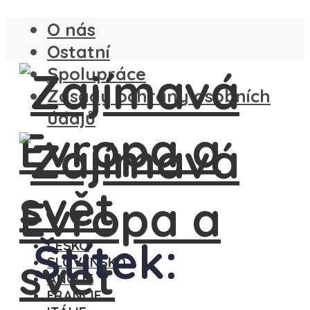
O nás
Ostatní
Spolupráce
Zásady ochrany osobních
údajů
Štítek:
ČESKO
SLOVENSKO
ANGLIE
FRANCIE