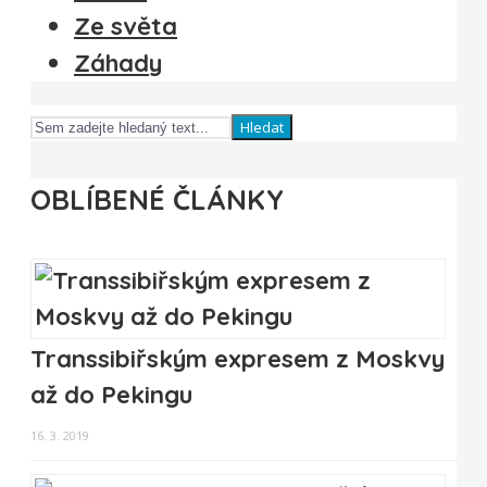
Ze světa
Záhady
Hledat
OBLÍBENÉ ČLÁNKY
Transsibiřským expresem z Moskvy
až do Pekingu
16. 3. 2019