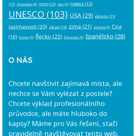
tradice
(13)
(11)
smrt
(12)
tipy
(9)
Slovensko
(8)
UNESCO
(103)
USA
(29)
vánoce
(11)
zima
(21)
zajímavosti
(20)
Čína
zdraví
(10)
zvířata
(9)
španělsko
(28)
Řecko
(22)
(16)
česko
(9)
Švýcarsko
(8)
O NÁS
Chcete navštívit zajímavá místa, ale
nechce se Vám vylézat z postele?
Chcete výklad profesionálního
průvodce, ale máte hluboko do
kapsy? Máme pro Vás řešení, stačí
pravidelně navštěvovat tento web,