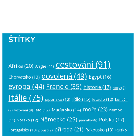
Please authorize your Instagram
account in the
plugin settings
.
ŠTÍTKY
cestování
(91)
Afrika
(20)
Anglie
(11)
dovolená
(49)
Egypt
(16)
Chorvatsko
(13)
evropa
(44)
Francie
(35)
historie
(17)
hory
(9)
Itálie
(75)
jídlo
(15)
japonsko
(12)
letadlo
(12)
Londýn
moře
(23)
Maďarsko
(14)
léto
(12)
nemoc
(9)
lyžování
(9)
Německo
(25)
Polsko
(17)
(11)
Norsko
(12)
památky
(8)
příroda
(21)
Rakousko
(13)
Rusko
Portugalsko
(10)
poušť
(9)