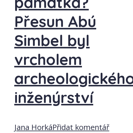
památka?
Přesun Abú
Simbel byl
vrcholem
archeologickéh
inženýrství
Jana Horká
Přidat komentář