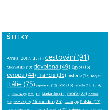
Instagram has returned empty data.
Please authorize your Instagram
account in the
plugin settings
.
ŠTÍTKY
cestování
(91)
Afrika
(20)
Anglie
(11)
dovolená
(49)
Egypt
(16)
Chorvatsko
(13)
evropa
(44)
Francie
(35)
historie
(17)
hory
(9)
Itálie
(75)
jídlo
(15)
japonsko
(12)
letadlo
(12)
Londýn
moře
(23)
Maďarsko
(14)
léto
(12)
nemoc
(9)
lyžování
(9)
Německo
(25)
Polsko
(17)
(11)
Norsko
(12)
památky
(8)
příroda
(21)
Rakousko
(13)
Rusko