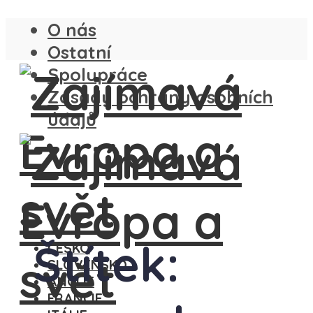
O nás
Ostatní
Spolupráce
Zásady ochrany osobních
údajů
Štítek:
ČESKO
SLOVENSKO
ANGLIE
FRANCIE