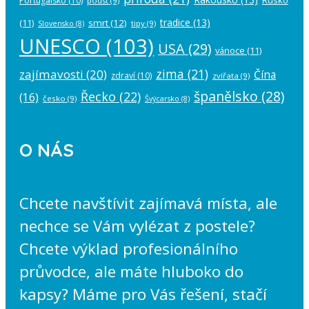
Portugalsko
(10)
poušť
(9)
tradice
(13)
(11)
smrt
(12)
tipy
(9)
Slovensko
(8)
UNESCO
(103)
USA
(29)
vánoce
(11)
zima
(21)
zajímavosti
(20)
Čína
zdraví
(10)
zvířata
(9)
španělsko
(28)
Řecko
(22)
(16)
česko
(9)
Švýcarsko
(8)
O NÁS
Chcete navštívit zajímavá místa, ale
nechce se Vám vylézat z postele?
Chcete výklad profesionálního
průvodce, ale máte hluboko do
kapsy? Máme pro Vás řešení, stačí