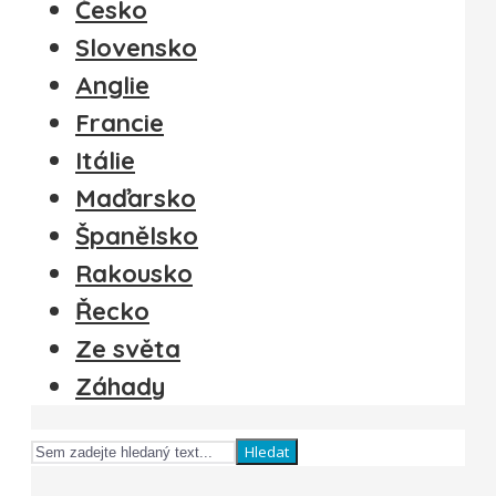
Česko
Slovensko
Anglie
Francie
Itálie
Maďarsko
Španělsko
Rakousko
Řecko
Ze světa
Záhady
Hledat