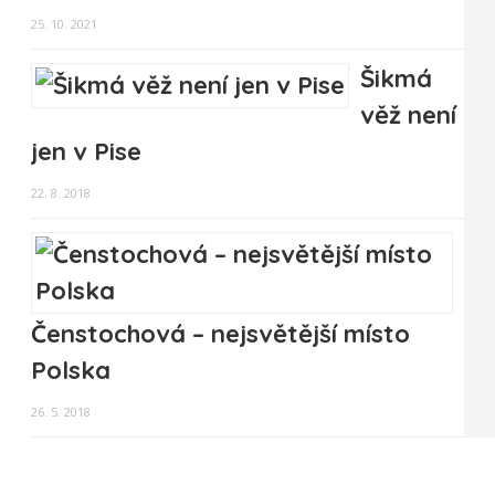
25. 10. 2021
Šikmá
věž není
jen v Pise
22. 8. 2018
Čenstochová – nejsvětější místo
Polska
26. 5. 2018