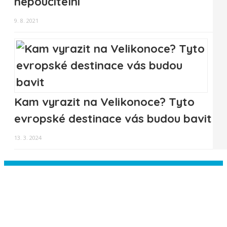
nepoučitelní
9. 8. 2021
Kam vyrazit na Velikonoce? Tyto
evropské destinace vás budou bavit
13. 3. 2024
Instagram has returned empty data.
Please authorize your Instagram
account in the
plugin settings
.