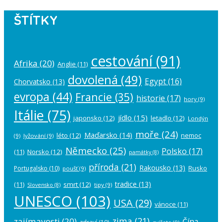
ŠTÍTKY
cestování
(91)
Afrika
(20)
Anglie
(11)
dovolená
(49)
Egypt
(16)
Chorvatsko
(13)
evropa
(44)
Francie
(35)
historie
(17)
hory
(9)
Itálie
(75)
jídlo
(15)
japonsko
(12)
letadlo
(12)
Londýn
moře
(24)
Maďarsko
(14)
léto
(12)
nemoc
(9)
lyžování
(9)
Německo
(25)
Polsko
(17)
(11)
Norsko
(12)
památky
(8)
příroda
(21)
Rakousko
(13)
Rusko
Portugalsko
(10)
poušť
(9)
tradice
(13)
(11)
smrt
(12)
tipy
(9)
Slovensko
(8)
UNESCO
(103)
USA
(29)
vánoce
(11)
zima
(21)
zajímavosti
(20)
Čína