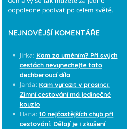
den a vy se tak můžete za jedno
odpoledne podívat po celém světě.
NEJNOVĚJŠÍ KOMENTÁŘE
Jirka
:
Kam za uměním? Při svých
cestách nevynechejte tato
dechberoucí díla
Jarda
:
Kam vyrazit v prosinci:
Zimní cestování má jedinečné
kouzlo
Hana
:
10 nejčastějších chyb při
cestování: Dělají je i zkušení