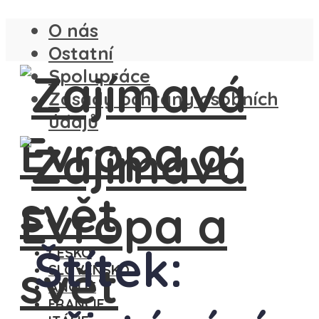
O nás
Ostatní
Spolupráce
Zásady ochrany osobních
údajů
Štítek:
ČESKO
SLOVENSKO
ANGLIE
FRANCIE