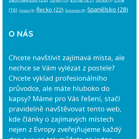
zdraví
(10)
zvířata
(9)
španělsko
(28)
Řecko
(22)
(16)
česko
(9)
Švýcarsko
(8)
O NÁS
Chcete navštívit zajímavá místa, ale
nechce se Vám vylézat z postele?
Chcete výklad profesionálního
průvodce, ale máte hluboko do
kapsy? Máme pro Vás řešení, stačí
pravidelně navštěvovat tento web,
kde články o zajímavých místech
nejen z Evropy zveřejňujeme každý