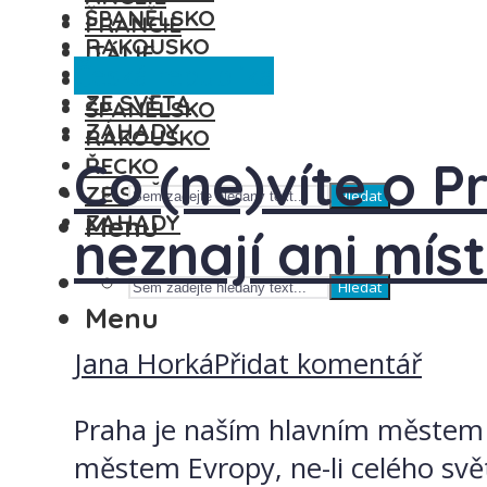
ŠPANĚLSKO
FRANCIE
RAKOUSKO
ITÁLIE
Česká republika
ŘECKO
MAĎARSKO
ZE SVĚTA
ŠPANĚLSKO
ZÁHADY
RAKOUSKO
Co (ne)víte o P
ŘECKO
ZE SVĚTA
Hledat
ZÁHADY
Menu
neznají ani míst
Hledat
Menu
Jana Horká
Přidat komentář
Praha je naším hlavním městem a 
městem Evropy, ne-li celého svět