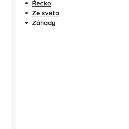
Řecko
Ze světa
Záhady