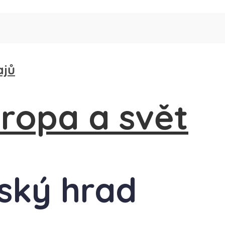
ajů
žský hrad