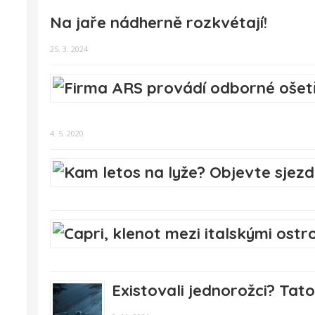
Na jaře nádherně rozkvétají!
25. 3. 2024
4. 5. 2020
Existovali jednorožci? Tat