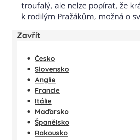
troufalý, ale nelze popírat, že k
k rodilým Pražákům, možná o s
Zavřít
Česko
Slovensko
Anglie
Francie
Itálie
Maďarsko
Španělsko
Rakousko