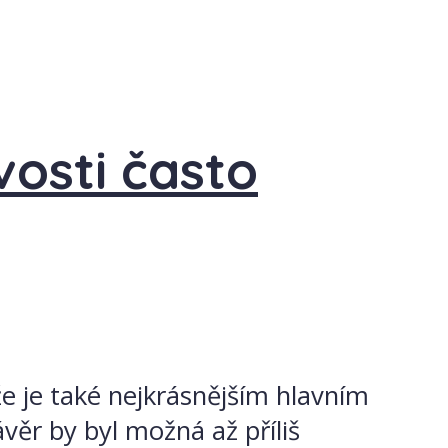
vosti často
že je také nejkrásnějším hlavním
věr by byl možná až příliš