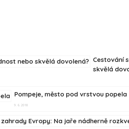
Cestování 
skvělá dov
Pompeje, město pod vrstvou popela
9. 6. 2018