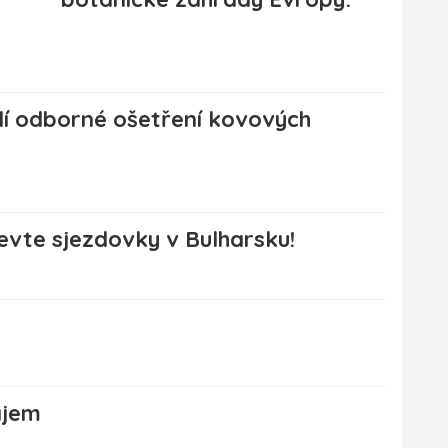
í odborné ošetření kovových
evte sjezdovky v Bulharsku!
ájem