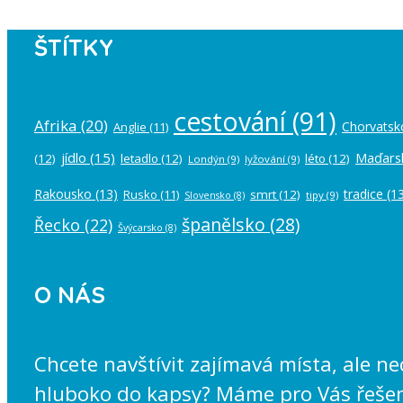
ŠTÍTKY
cestování
(91)
Afrika
(20)
Chorvatsk
Anglie
(11)
jídlo
(15)
Maďars
(12)
letadlo
(12)
léto
(12)
Londýn
(9)
lyžování
(9)
Rakousko
(13)
tradice
(13
Rusko
(11)
smrt
(12)
tipy
(9)
Slovensko
(8)
španělsko
(28)
Řecko
(22)
Švýcarsko
(8)
O NÁS
Chcete navštívit zajímavá místa, ale n
hluboko do kapsy? Máme pro Vás řešení