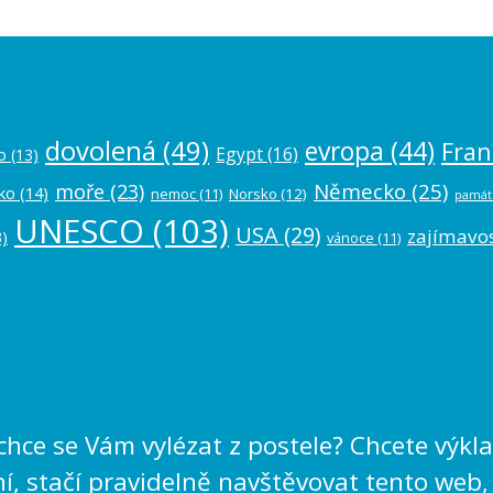
dovolená
(49)
evropa
(44)
Fran
Egypt
(16)
o
(13)
Německo
(25)
moře
(23)
ko
(14)
nemoc
(11)
Norsko
(12)
památ
UNESCO
(103)
USA
(29)
zajímavos
)
vánoce
(11)
echce se Vám vylézat z postele? Chcete výk
, stačí pravidelně navštěvovat tento web,