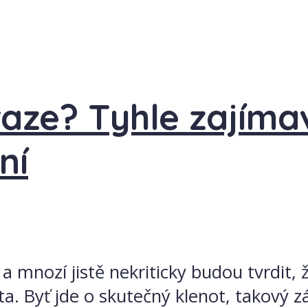
raze? Tyhle zajíma
ní
mnozí jistě nekriticky budou tvrdit, 
a. Byť jde o skutečný klenot, takový zá