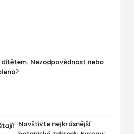
s dítětem. Nezodpovědnost nebo
olená?
Navštivte nejkrásnější
botanické zahrady Evropy: