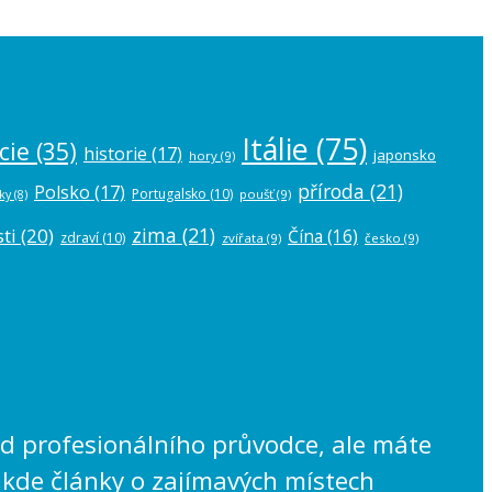
Itálie
(75)
cie
(35)
historie
(17)
japonsko
hory
(9)
příroda
(21)
Polsko
(17)
Portugalsko
(10)
poušť
(9)
ky
(8)
zima
(21)
ti
(20)
Čína
(16)
zdraví
(10)
zvířata
(9)
česko
(9)
lad profesionálního průvodce, ale máte
 kde články o zajímavých místech