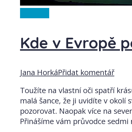
Ze světa
Kde v Evropě p
Jana Horká
Přidat komentář
Toužíte na vlastní oči spatří krás
malá šance, že ji uvidíte v okolí
pozorovat. Naopak více na sever
Přinášíme vám průvodce sedmi ne