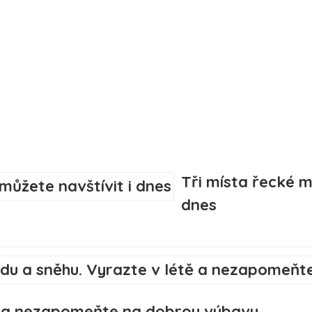
Tři místa řecké m
dnes
tě a nezapomeňte na dobrou výbavu