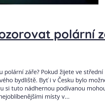
ozorovat polární z
u polární záře? Pokud žijete ve střední 
 svého bydliště. Byť i v Česku bylo mož
u si tuto nádhernou podívanou mohou u
joblíbenějšími místy v...