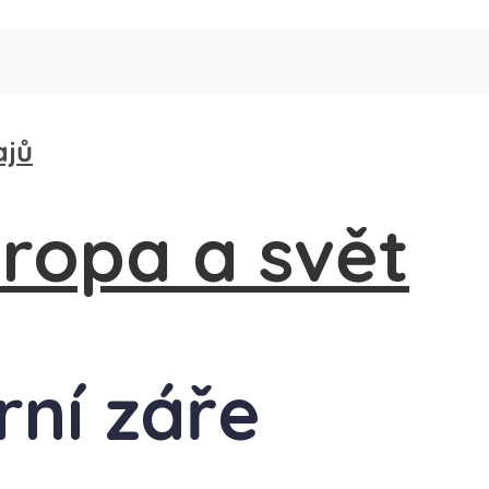
ajů
rní záře