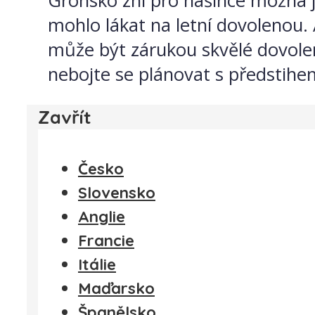
Grónsko zní pro našince možná ja
mohlo lákat na letní dovolenou.
může být zárukou skvělé dovole
nebojte se plánovat s předstihem,
Zavřít
Česko
Slovensko
Anglie
Francie
Itálie
Maďarsko
Španělsko