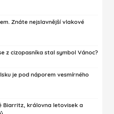
hem. Znáte nejslavnější vlakové
k se z cizopasníka stal symbol Vánoc?
lsku je pod náporem vesmírného
 Biarritz, královna letovisek a
lů