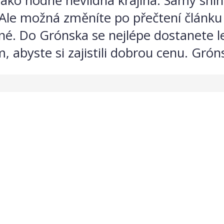
ko hodně nevlídná krajina. Samý sníh, 
 Ale možná změníte po přečtení článku 
né. Do Grónska se nejlépe dostanete l
 abyste si zajistili dobrou cenu. Gróns