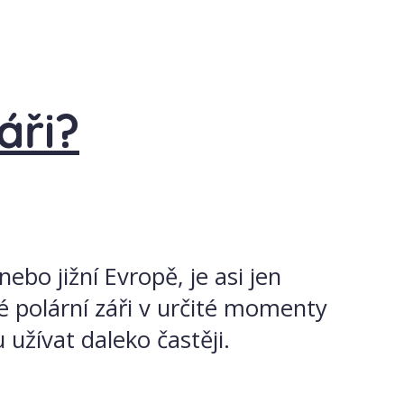
áři?
nebo jižní Evropě, je asi jen
né polární záři v určité momenty
žívat daleko častěji.