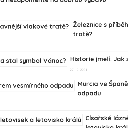
Železnice s příbě
tratě?
Historie jmelí: Ja
27. 12. 2021
Murcia ve Španě
odpadu
Císařské lázně
letovisko krá