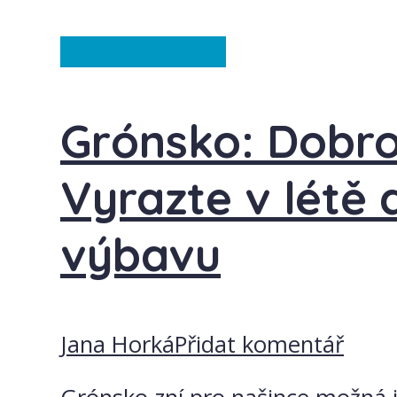
Ostatní
Ze světa
Grónsko: Dobrod
Vyrazte v létě
výbavu
Jana Horká
Přidat komentář