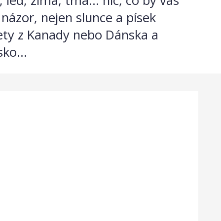
led, zima, tma... nic, co by vás
názor, nejen slunce a písek
ety z Kanady nebo Dánska a
ko...