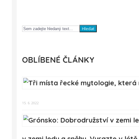
Hledat
OBLÍBENÉ ČLÁNKY
15. 6. 2022
v zemi ledu a sněhu. Vyrazte v lé