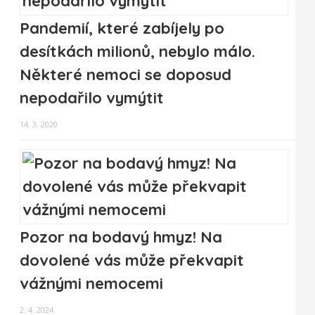
Pandemií, které zabíjely po
desítkách milionů, nebylo málo.
Některé nemoci se doposud
nepodařilo vymýtit
14. 3. 2020
Pozor na bodavý hmyz! Na
dovolené vás může překvapit
vážnými nemocemi
2. 4. 2024