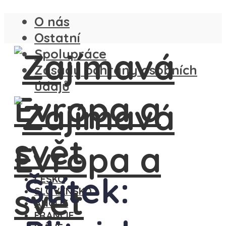
O nás
Ostatní
Spolupráce
Zásady ochrany osobních
údajů
Štítek:
ČESKO
SLOVENSKO
ANGLIE
FRANCIE