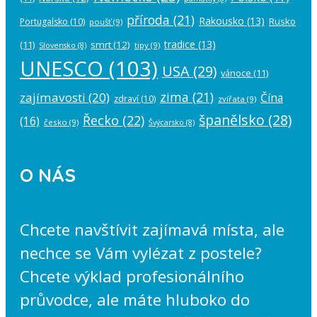
příroda
(21)
Rakousko
(13)
Rusko
Portugalsko
(10)
poušť
(9)
tradice
(13)
(11)
smrt
(12)
tipy
(9)
Slovensko
(8)
UNESCO
(103)
USA
(29)
vánoce
(11)
zima
(21)
zajímavosti
(20)
Čína
zdraví
(10)
zvířata
(9)
španělsko
(28)
Řecko
(22)
(16)
česko
(9)
Švýcarsko
(8)
O NÁS
Chcete navštívit zajímavá místa, ale
nechce se Vám vylézat z postele?
Chcete výklad profesionálního
průvodce, ale máte hluboko do