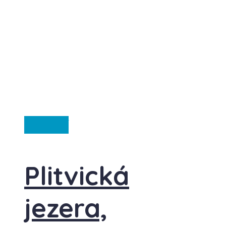
Ostatní
Plitvická
jezera,