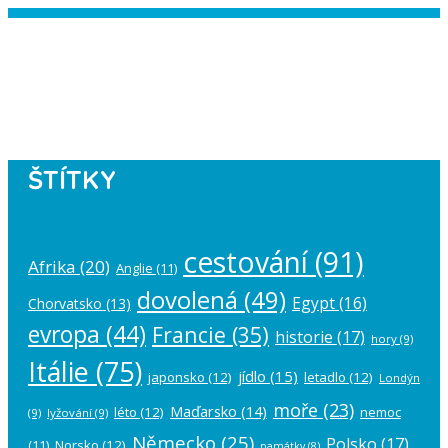
Instagram has returned empty data.
Please authorize your Instagram
account in the
plugin settings
.
ŠTÍTKY
cestování
(91)
Afrika
(20)
Anglie
(11)
dovolená
(49)
Egypt
(16)
Chorvatsko
(13)
evropa
(44)
Francie
(35)
historie
(17)
hory
(9)
Itálie
(75)
jídlo
(15)
japonsko
(12)
letadlo
(12)
Londýn
moře
(23)
Maďarsko
(14)
léto
(12)
nemoc
(9)
lyžování
(9)
Německo
(25)
Polsko
(17)
(11)
Norsko
(12)
památky
(8)