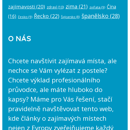
zima
(21)
zajímavosti
(20)
Čína
zdraví
(10)
zvířata
(9)
španělsko
(28)
Řecko
(22)
(16)
česko
(9)
Švýcarsko
(8)
O NÁS
Chcete navštívit zajímavá místa, ale
nechce se Vám vylézat z postele?
Chcete výklad profesionálního
průvodce, ale máte hluboko do
kapsy? Máme pro Vás řešení, stačí
pravidelně navštěvovat tento web,
kde články o zajímavých místech
nejen z Evropy zveřejňujeme každý