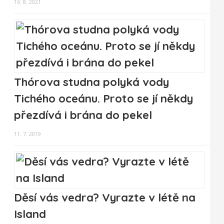
16. 8. 2021
Thórova studna polyká vody
Tichého oceánu. Proto se jí někdy
přezdívá i brána do pekel
11. 7. 2019
Děsí vás vedra? Vyrazte v létě na
Island