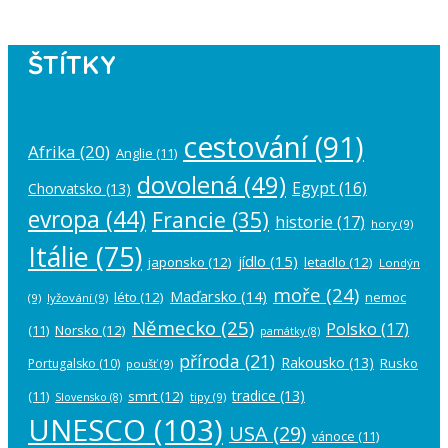
ŠTÍTKY
cestování
(91)
Afrika
(20)
Anglie
(11)
dovolená
(49)
Egypt
(16)
Chorvatsko
(13)
evropa
(44)
Francie
(35)
historie
(17)
hory
(9)
Itálie
(75)
jídlo
(15)
japonsko
(12)
letadlo
(12)
Londýn
moře
(24)
Maďarsko
(14)
léto
(12)
nemoc
(9)
lyžování
(9)
Německo
(25)
Polsko
(17)
(11)
Norsko
(12)
památky
(8)
příroda
(21)
Rakousko
(13)
Rusko
Portugalsko
(10)
poušť
(9)
tradice
(13)
(11)
smrt
(12)
tipy
(9)
Slovensko
(8)
UNESCO
(103)
USA
(29)
vánoce
(11)