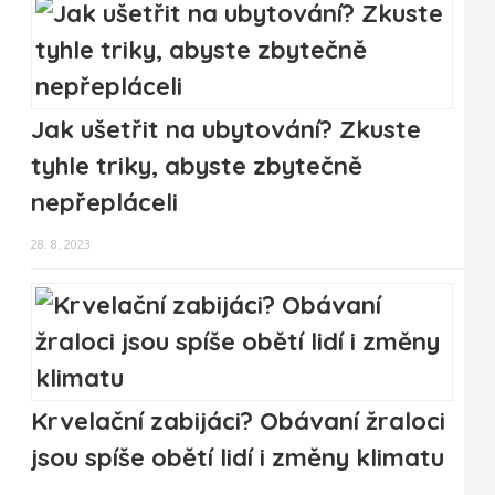
Jak ušetřit na ubytování? Zkuste
tyhle triky, abyste zbytečně
nepřepláceli
28. 8. 2023
Krvelační zabijáci? Obávaní žraloci
jsou spíše obětí lidí i změny klimatu