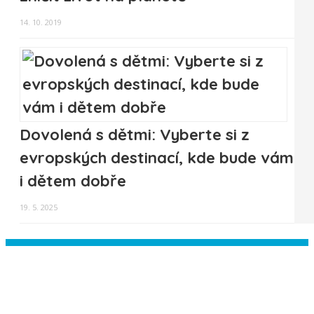
14. 10. 2019
Dovolená s dětmi: Vyberte si z
evropských destinací, kde bude vám
i dětem dobře
19. 5. 2025
Instagram has returned empty data.
Please authorize your Instagram
account in the
plugin settings
.