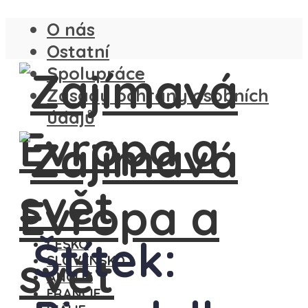
O nás
Ostatní
Spolupráce
Zásady ochrany osobních
údajů
Štítek:
ČESKO
SLOVENSKO
ANGLIE
FRANCIE