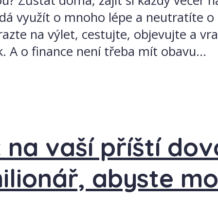
? Zůstat doma, zajít si každý večer na
e dá využít o mnoho lépe a neutratíte o
zte na výlet, cestujte, objevujte a vr
. A o finance není třeba mít obavu...
t na vaší příští dov
ilionář, abyste mo