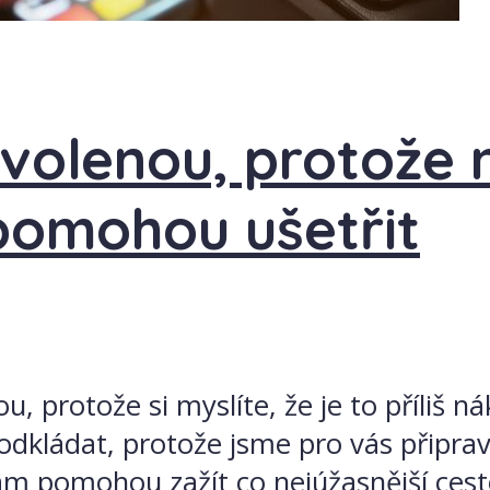
volenou, protože 
pomohou ušetřit
 protože si myslíte, že je to příliš n
kládat, protože jsme pro vás připravili
ám pomohou zažít co nejúžasnější cestov