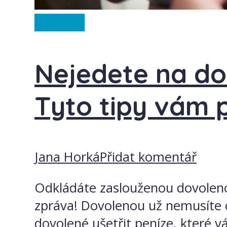
Ze světa
Nejedete na do
Tyto tipy vám 
Jana Horká
Přidat komentář
Odkládáte zaslouženou dovolenou,
zpráva! Dovolenou už nemusíte od
dovolené ušetřit peníze, které v