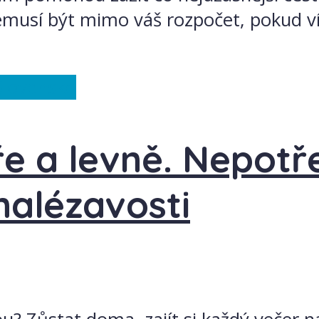
emusí být mimo váš rozpočet, pokud vít
Slovensko
e a levně. Nepotře
nalézavosti