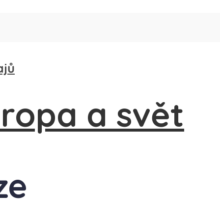
ajů
ze