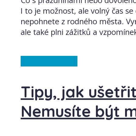
Co s prázdninami nebo dovolenou
I to je možnost, ale volný čas s
nepohnete z rodného města. Vyra
ale také plni zážitků a vzpomínek
Ostatní
Ze světa
Tipy, jak ušetři
Nemusíte být m