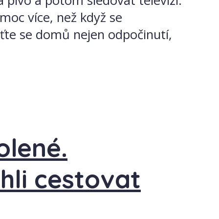
 pivo a potom sledovat televizi.
 moc více, než když se
aťte se domů nejen odpočinutí,
olené.
hli cestovat