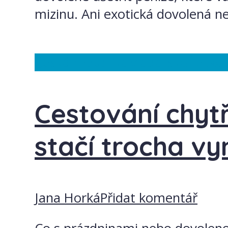
mizinu. Ani exotická dovolená n
Česká republika
Maďarsko
Řecko
Cestování chytř
stačí trocha vy
Jana Horká
Přidat komentář