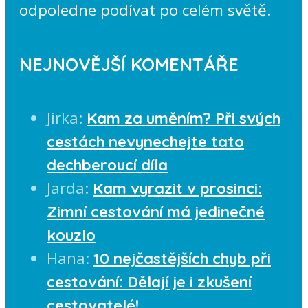
odpoledne podívat po celém světě.
NEJNOVĚJŠÍ KOMENTÁŘE
Jirka
:
Kam za uměním? Při svých
cestách nevynechejte tato
dechberoucí díla
Jarda
:
Kam vyrazit v prosinci:
Zimní cestování má jedinečné
kouzlo
Hana
:
10 nejčastějších chyb při
cestování: Dělají je i zkušení
cestovatelé!