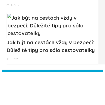
24. 1. 2019
Jak být na cestách vždy v bezpečí:
Důležité tipy pro sólo cestovatelky
10. 3. 2023
Instagram has returned empty data.
Please authorize your Instagram
account in the
plugin settings
.