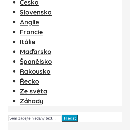
Česko
Slovensko
Anglie
Francie
Itálie
Maďarsko
Španělsko
Rakousko
Řecko
Ze světa
Záhady
Hledat