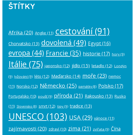
ŠTÍTKY
cestování
(91)
Afrika
(20)
Anglie
(11)
dovolená
(49)
Egypt
(16)
Chorvatsko
(13)
evropa
(44)
Francie
(35)
historie
(17)
hory
(9)
Itálie
(75)
jídlo
(15)
japonsko
(12)
letadlo
(12)
Londýn
moře
(23)
Maďarsko
(14)
léto
(12)
nemoc
(9)
lyžování
(9)
Německo
(25)
Polsko
(17)
(11)
Norsko
(12)
památky
(8)
příroda
(21)
Rakousko
(13)
Rusko
Portugalsko
(10)
poušť
(9)
tradice
(13)
(11)
smrt
(12)
tipy
(9)
Slovensko
(8)
UNESCO
(103)
USA
(29)
vánoce
(11)
zima
(21)
zajímavosti
(20)
Čína
zdraví
(10)
zvířata
(9)