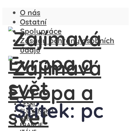
O nás
Ostatní
Spolupráce
Zásady ochrany osobních
údajů
Štítek: pc
ČESKO
SLOVENSKO
ANGLIE
FRANCIE