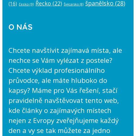
španělsko
(28)
Řecko
(22)
(16)
česko
(9)
Švýcarsko
(8)
O NÁS
Chcete navštívit zajímavá místa, ale
nechce se Vám vylézat z postele?
Chcete výklad profesionálního
průvodce, ale máte hluboko do
kapsy? Máme pro Vás řešení, stačí
pravidelně navštěvovat tento web,
kde články o zajímavých místech
nejen z Evropy zveřejňujeme každý
den a vy se tak můžete za jedno