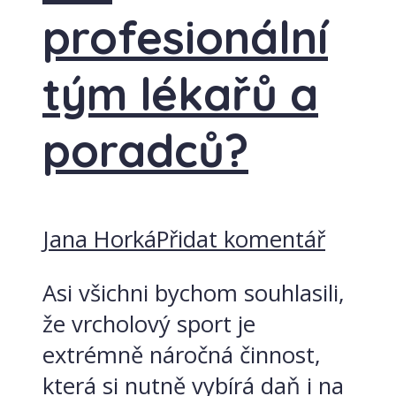
profesionální
tým lékařů a
poradců?
Jana Horká
Přidat komentář
Asi všichni bychom souhlasili,
že vrcholový sport je
extrémně náročná činnost,
která si nutně vybírá daň i na